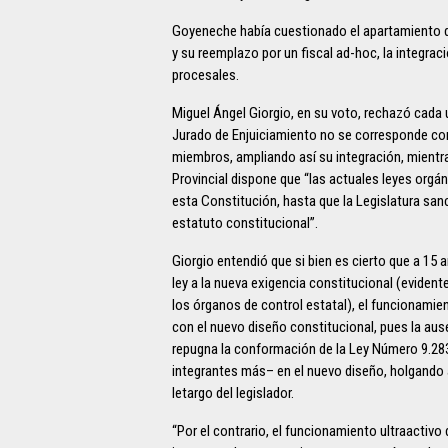
Goyeneche había cuestionado el apartamiento del
y su reemplazo por un fiscal ad-hoc, la integraci
procesales.
Miguel Ángel Giorgio, en su voto, rechazó cada u
Jurado de Enjuiciamiento no se corresponde con
miembros, ampliando así su integración, mientr
Provincial dispone que “las actuales leyes orgá
esta Constitución, hasta que la Legislatura san
estatuto constitucional”.
Giorgio entendió que si bien es cierto que a 15 
ley a la nueva exigencia constitucional (eviden
los órganos de control estatal), el funcionamien
con el nuevo diseño constitucional, pues la aus
repugna la conformación de la Ley Número 9.28
integrantes más– en el nuevo diseño, holgando a
letargo del legislador.
“Por el contrario, el funcionamiento ultraactiv