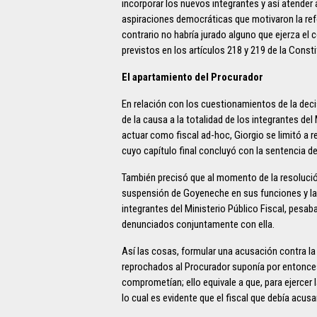
incorporar los nuevos integrantes y así atender
aspiraciones democráticas que motivaron la ref
contrario no habría jurado alguno que ejerza el
previstos en los artículos 218 y 219 de la Consti
El apartamiento del Procurador
En relación con los cuestionamientos de la dec
de la causa a la totalidad de los integrantes de
actuar como fiscal ad-hoc, Giorgio se limitó a 
cuyo capítulo final concluyó con la sentencia d
También precisó que al momento de la resolución
suspensión de Goyeneche en sus funciones y la 
integrantes del Ministerio Público Fiscal, pesa
denunciados conjuntamente con ella.
Así las cosas, formular una acusación contra l
reprochados al Procurador suponía por entonce
comprometían; ello equivale a que, para ejercer 
lo cual es evidente que el fiscal que debía acusa