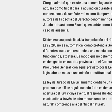
Giorgio admitió que existe una primera laguna l
actuará como fiscal para la acusación durante el
consecuencia de ser éste –al mismo tiempo– acu
autores de Filosofía del Derecho denominan “cas
Jurado actuará como Fiscal quien actúe como tal
caso de ausencia.
Si bien era una posibilidad, la traspolación del
Ley 9.283 no es automática, como pretendía Go
diferentes; cada uno responde a una manda cons
funcionarios, etcétera. De modo que no debemo
es designado en nuestra provincia por el Gober
Procurador General, con aquel previsto por la 
legislador en miras a una misión constitucional d
La ley de Jurado de Enjuiciamiento contiene un v
proceso que allí se regula cuando éste es den
apertura del jury, y cuya eventual responsabilid
elucidación a través de otro mecanismo de control
natural” comprende a la del “fiscal natural”.