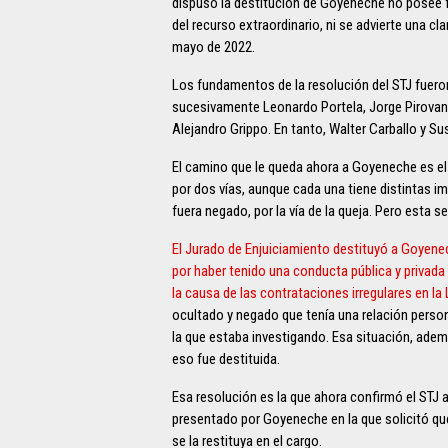
dispuso la destitución de Goyeneche no posee f
del recurso extraordinario, ni se advierte una clar
mayo de 2022.
Los fundamentos de la resolución del STJ fueron
sucesivamente Leonardo Portela, Jorge Pirovani
Alejandro Grippo. En tanto, Walter Carballo y S
El camino que le queda ahora a Goyeneche es el
por dos vías, aunque cada una tiene distintas imp
fuera negado, por la vía de la queja. Pero esta s
El Jurado de Enjuiciamiento destituyó a Goyene
por haber tenido una conducta pública y privada
la causa de las contrataciones irregulares en la 
ocultado y negado que tenía una relación perso
la que estaba investigando. Esa situación, ademá
eso fue destituida.
Esa resolución es la que ahora confirmó el STJ a
presentado por Goyeneche en la que solicitó que
se la restituya en el cargo.