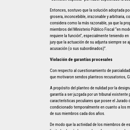
Entonces, sostuvo que la solución adoptada por 
grosera, inconcebible, irrazonable y arbitraria,
considera como la más razonable, ya que la pr
miembros del Ministerio Público Fiscal “en modo
requiere la función”, especialmente teniendo en
jury que la actuación de su adjunta siempre se a
acusación (o sus subordinados)”.
Violación de garantías procesales
Con respecto al cuestionamiento de parcialidad
que motivaron sendos planteos recusatorios, G
A propósito del planteo de nulidad por la design
garantía a ser juzgada por un tribunal existent
características peculiares que posee el Jurado 
condicionado temporalmente en cuanto a los mie
de sus miembros cada dos años.
De modo que la actividad de los miembros de es