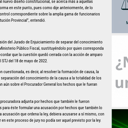
 al nuevo diseño constitucional, se acerca más a aquellas
orma en este punto, pues como dije anteriormente, de lo
 control correspondiente sobre la amplia gama de funcionarios
tución Provincial”, entendió.
isión del Jurado de Enjuiciamiento de separar del conocimiento
l Ministerio Público Fiscal, sustituyéndolo por quien corresponda
recordar que la cuestión quedó cerrada con la acción de amparo
el STJ del 18 de mayo de 2022.
 cuestionada, es decir, al resolver la formación de causa, la
separación del conocimiento de la causa a la totalidad de los
ban aún sobre el Procurador General los hechos que le fueran
a procuradora adjunta por hechos que también le fueron
s para éste formular una acusación por hechos que también lo
la acusación que ordena la ley, debiera acusarse a sí mismo, con
r en este proceso de jury no podía ser aquel previsto por la ley.