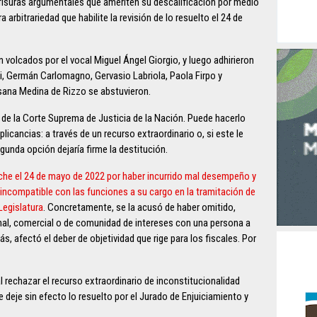
isuras argumentales que ameriten su descalificación por medio
a arbitrariedad que habilite la revisión de lo resuelto el 24 de
 volcados por el vocal Miguel Ángel Giorgio, y luego adhirieron
, Germán Carlomagno, Gervasio Labriola, Paola Firpo y
usana Medina de Rizzo se abstuvieron.
 de la Corte Suprema de Justicia de la Nación. Puede hacerlo
licancias: a través de un recurso extraordinario o, si este le
egunda opción dejaría firme la destitución.
che el 24 de mayo de 2022 por haber incurrido mal desempeño y
 incompatible con las funciones a su cargo en la tramitación de
Legislatura
. Concretamente, se la acusó de haber omitido,
nal, comercial o de comunidad de intereses con una persona a
s, afectó el deber de objetividad que rige para los fiscales. Por
l rechazar el recurso extraordinario de inconstitucionalidad
 deje sin efecto lo resuelto por el Jurado de Enjuiciamiento y