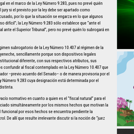
egal en el marco de la Ley Número 9.283, pues no prevé quién
 jury si el previsto por la ley debe ser apartado como
sado, por lo que la situación se engarza en lo que algunos
o difícil”; la Ley Número 9.283 sólo establece que “ante el
 ante el Superior Tribunal”, pero no prevé quién lo subrogará en
 régimen subrogatorio de la Ley Número 10.407 al régimen de la
yeneche, sencillamente porque son dispositivos legales
titucional diferente, con sus respectivos atributos, sus
s confundir al fiscal contemplado en la Ley Número 10.407 que
nador –previo acuerdo del Senado– o de manera provisoria por el
Ley Número 9.283 cuya designación está determinada por el
istinta.
acío normativo en cuanto a quien es el “fiscal natural” para el
unciado simultáneamente por los mismos hechos que motivan la
ad funcional por esos hechos se encuentra pendiente la
. De allí que resulte irrelevante discutir si la noción de “juez