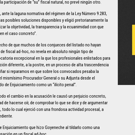
 participación de “su” fiscal natural, no prevé ningún otro.
, ante la laguna normativa del régimen de la Ley Número 9.283,
las posibles soluciones disponibles y eligió pretorianamente la
ar la objetividad, la transparencia y la ecuanimidad con que
 en el caso concreto”.
 hecho de que muchos de los conjueces del listado no hayan
e fiscal ad-hoc, no revela en absoluto ningún tipo de
ocatoria excepcional en la que los profesionales enlistados para
nción diferente, a la postre, en un proceso de alta trascendencia
xtrañar si reparamos en que sobre los convocados pesaba la
el mismísimo Procurador General o su Adjunta desde el
do de Enjuiciamiento como un “ilícito penal”.
do el cambio en la acusación le causó un perjuicio concreto,
dad de hacerse oír, de comprobar lo que se dice y de argumentar
, todo lo cual ejerció con una frondosa actividad procesal, a
ediente.
de Enjuiciamiento que hizo Goyeneche al tildarlo como una
sación en un fiscal ad-hoc.