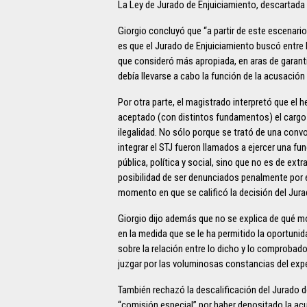
La Ley de Jurado de Enjuiciamiento, descartada la
Giorgio concluyó que “a partir de este escenario
es que el Jurado de Enjuiciamiento buscó entre 
que consideró más apropiada, en aras de garantiz
debía llevarse a cabo la función de la acusación
Por otra parte, el magistrado interpretó que el
aceptado (con distintos fundamentos) el cargo d
ilegalidad. No sólo porque se trató de una conv
integrar el STJ fueron llamados a ejercer una fu
pública, política y social, sino que no es de e
posibilidad de ser denunciados penalmente por 
momento en que se calificó la decisión del Jura
Giorgio dijo además que no se explica de qué mo
en la medida que se le ha permitido la oportuni
sobre la relación entre lo dicho y lo comprobado
juzgar por las voluminosas constancias del exp
También rechazó la descalificación del Jurado 
“comisión especial” por haber depositado la acu