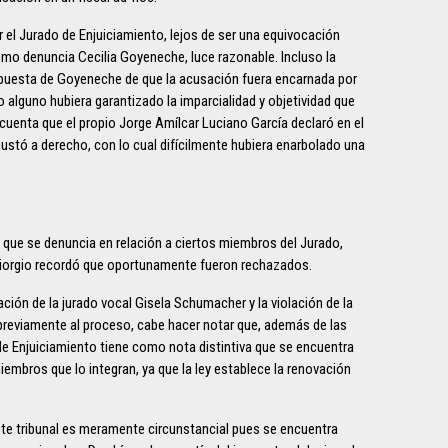
el Jurado de Enjuiciamiento, lejos de ser una equivocación
 como denuncia Cecilia Goyeneche, luce razonable. Incluso la
opuesta de Goyeneche de que la acusación fuera encarnada por
 alguno hubiera garantizado la imparcialidad y objetividad que
 cuenta que el propio Jorge Amílcar Luciano García declaró en el
justó a derecho, con lo cual difícilmente hubiera enarbolado una
 que se denuncia en relación a ciertos miembros del Jurado,
iorgio recordó que oportunamente fueron rechazados.
ación de la jurado vocal Gisela Schumacher y la violación de la
e previamente al proceso, cabe hacer notar que, además de las
de Enjuiciamiento tiene como nota distintiva que se encuentra
mbros que lo integran, ya que la ley establece la renovación
te tribunal es meramente circunstancial pues se encuentra