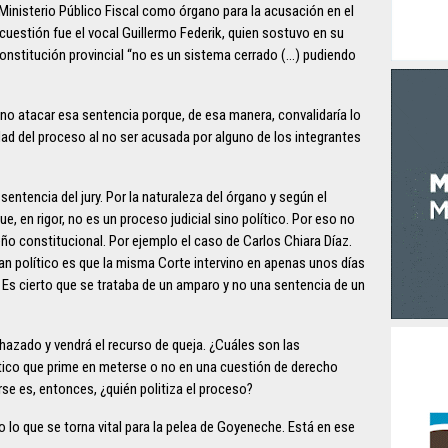
l Ministerio Público Fiscal como órgano para la acusación en el
 cuestión fue el vocal Guillermo Federik, quien sostuvo en su
onstitución provincial “no es un sistema cerrado (…) pudiendo
 no atacar esa sentencia porque, de esa manera, convalidaría lo
idad del proceso al no ser acusada por alguno de los integrantes
sentencia del jury. Por la naturaleza del órgano y según el
ue, en rigor, no es un proceso judicial sino político. Por eso no
seño constitucional. Por ejemplo el caso de Carlos Chiara Díaz.
Tan político es que la misma Corte intervino en apenas unos días
. Es cierto que se trataba de un amparo y no una sentencia de un
chazado y vendrá el recurso de queja. ¿Cuáles son las
ítico que prime en meterse o no en una cuestión de derecho
rse es, entonces, ¿quién politiza el proceso?
o lo que se torna vital para la pelea de Goyeneche. Está en ese