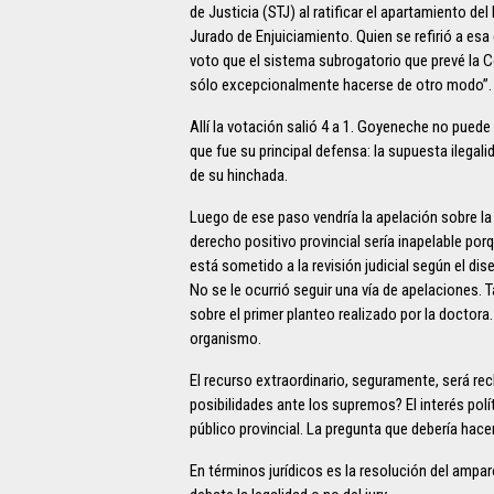
de Justicia (STJ) al ratificar el apartamiento de
Jurado de Enjuiciamiento. Quien se refirió a esa
voto que el sistema subrogatorio que prevé la C
sólo excepcionalmente hacerse de otro modo”.
Allí la votación salió 4 a 1. Goyeneche no puede
que fue su principal defensa: la supuesta ilegal
de su hinchada.
Luego de ese paso vendría la apelación sobre la 
derecho positivo provincial sería inapelable porq
está sometido a la revisión judicial según el di
No se le ocurrió seguir una vía de apelaciones. 
sobre el primer planteo realizado por la doctora
organismo.
El recurso extraordinario, seguramente, será re
posibilidades ante los supremos? El interés pol
público provincial. La pregunta que debería hace
En términos jurídicos es la resolución del ampar