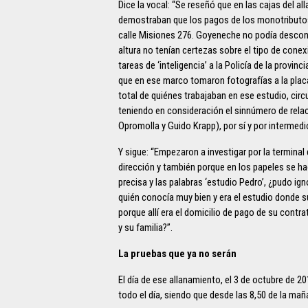
Dice la vocal: “Se reseñó que en las cajas de
demostraban que los pagos de los monotributos 
calle Misiones 276. Goyeneche no podía desconoc
altura no tenían certezas sobre el tipo de conex
tareas de ‘inteligencia’ a la Policía de la provin
que en ese marco tomaron fotografías a la plac
total de quiénes trabajaban en ese estudio, ci
teniendo en consideración el sinnúmero de rela
Opromolla y Guido Krapp), por sí y por intermed
Y sigue: “Empezaron a investigar por la terminal
dirección y también porque en los papeles se hac
precisa y las palabras ‘estudio Pedro’, ¿pudo i
quién conocía muy bien y era el estudio donde s
porque allí era el domicilio de pago de su contr
y su familia?”.
La pruebas que ya no serán
El día de ese allanamiento, el 3 de octubre de 20
todo el día, siendo que desde las 8,50 de la m