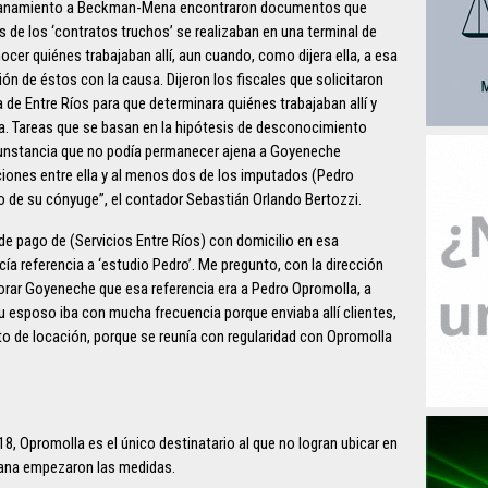
l allanamiento a Beckman-Mena encontraron documentos que
de los ‘contratos truchos’ se realizaban en una terminal de
er quiénes trabajaban allí, aun cuando, como dijera ella, a esa
ión de éstos con la causa. Dijeron los fiscales que solicitaron
cia de Entre Ríos para que determinara quiénes trabajaban allí y
a. Tareas que se basan en la hipótesis de desconocimiento
rcunstancia que no podía permanecer ajena a Goyeneche
ciones entre ella y al menos dos de los imputados (Pedro
io de su cónyuge”, el contador Sebastián Orlando Bertozzi.
 de pago de (Servicios Entre Ríos) con domicilio en esa
ía referencia a ‘estudio Pedro’. Me pregunto, con la dirección
gnorar Goyeneche que esa referencia era a Pedro Opromolla, a
u esposo iba con mucha frecuencia porque enviaba allí clientes,
ato de locación, porque se reunía con regularidad con Opromolla
18, Opromolla es el único destinatario al que no logran ubicar en
añana empezaron las medidas.