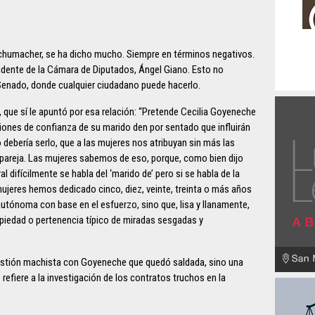
a Schumacher, se ha dicho mucho. Siempre en términos negativos.
esidente de la Cámara de Diputados, Ángel Giano. Esto no
Senado, donde cualquier ciudadano puede hacerlo.
 que sí le apuntó por esa relación: “Pretende Cecilia Goyeneche
iones de confianza de su marido den por sentado que influirán
 debería serlo, que a las mujeres nos atribuyan sin más las
a pareja. Las mujeres sabemos de eso, porque, como bien dijo
l difícilmente se habla del ‘marido de’ pero si se habla de la
 mujeres hemos dedicado cinco, diez, veinte, treinta o más años
 autónoma con base en el esfuerzo, sino que, lisa y llanamente,
ropiedad o pertenencia típico de miradas sesgadas y
estión machista con Goyeneche que quedó saldada, sino una
refiere a la investigación de los contratos truchos en la