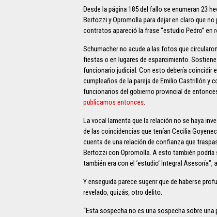
Desde la página 185 del fallo se enumeran 23 h
Bertozzi y Opromolla para dejar en claro que no
contratos apareció la frase “estudio Pedro” en r
Schumacher no acude a las fotos que circularon
fiestas o en lugares de esparcimiento. Sostiene q
funcionario judicial. Con esto debería coincidir 
cumpleaños de la pareja de Emilio Castrillón y 
funcionarios del gobierno provincial de entonce
publicamos entonces
.
La vocal lamenta que la relación no se haya inv
de las coincidencias que tenían Cecilia Goyene
cuenta de una relación de confianza que traspas
Bertozzi con Opromolla. A esto también podría s
también era con el ‘estudio’ Integral Asesoría”, 
Y enseguida parece sugerir que de haberse prof
revelado, quizás, otro delito.
“Esta sospecha no es una sospecha sobre una 