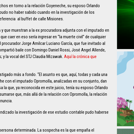
echos en torno a la relación Goyeneche, su esposo Orlando
 pudo no haber sabido cuando en la investigación de los
eferencia al buffet de calle Misiones.
 y que muestran a la ex procuradora adjunta con el imputado en
ue caer en eso sería ingresar en “la muerte civil” de cualquier
el procurador Jorge Amilcar Luciano García, que fue invitado al
compartió baile con Domingo Daniel Rossi, José Angel Allende,
s; y la vocal del STJ Claudia Mizawak.
Aquí la crónica que
estigado más a fondo. “El asunto es que, aquí, todas y cada una
che con el imputado Opromolla, analizadas en su conjunto, dan
a la que, ya reconocida en este juicio, tenía su esposo Orlando
umarse que, más allá de la relación con Opromolla, la relación
anuncia.
undizado la investigación de ese estudio contable pudo haberse
persona determinada. La sospecha es la que empaña el