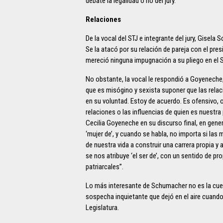
debate la legalidad o no del jury.
Relaciones
De la vocal del STJ e integrante del jury, Gisel
Se la atacó por su relación de pareja con el pr
mereció ninguna impugnación a su pliego en el 
No obstante, la vocal le respondió a Goyeneche,
que es misógino y sexista suponer que las relac
en su voluntad. Estoy de acuerdo. Es ofensivo, o
relaciones o las influencias de quien es nuestr
Cecilia Goyeneche en su discurso final, en genera
‘mujer de’, y cuando se habla, no importa si las
de nuestra vida a construir una carrera propia y
se nos atribuye ‘el ser de’, con un sentido de p
patriarcales”.
Lo más interesante de Schumacher no es la cu
sospecha inquietante que dejó en el aire cuando 
Legislatura.