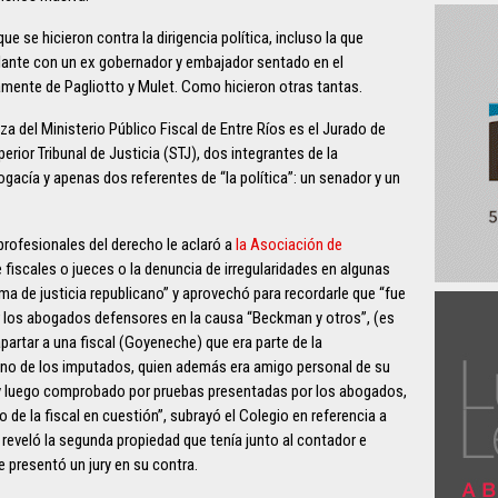
e se hicieron contra la dirigencia política, incluso la que
elante con un ex gobernador y embajador sentado en el
amente de Pagliotto y Mulet. Como hicieron otras tantas.
a del Ministerio Público Fiscal de Entre Ríos es el Jurado de
erior Tribunal de Justicia (STJ), dos integrantes de la
ogacía y apenas dos referentes de “la política”: un senador y un
profesionales del derecho le aclaró a
la Asociación de
 fiscales o jueces o la denuncia de irregularidades en algunas
ma de justicia republicano” y aprovechó para recordarle que “fue
r los abogados defensores en la causa “Beckman y otros”, (es
apartar a una fiscal (Goyeneche) que era parte de la
 uno de los imputados, quien además era amigo personal de su
y luego comprobado por pruebas presentadas por los abogados,
o de la fiscal en cuestión”, subrayó el Colegio en referencia a
reveló la segunda propiedad que tenía junto al contador e
presentó un jury en su contra.