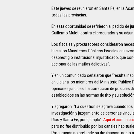
Este jueves se reunieron en Santa Fe, en la Asa
todas las provincias.
En esta oportunidad se refirieron al pedido de j
Guillermo Mulet, contra el procurador y su adjun
Los fiscales y procuradores consideraron neces
hacia los Ministerios Públicos Fiscales en razón
desprestigio institucional injustificado, que con
accionar de las mafias delictivas”.
Y en un comunicado señalaron que “resulta inapro
enjuiciar a los miembros del Ministerio Público
opiniones jurídicas. La corrección de posibles 
establecidos en las normas de rito y su solución
Y agregaron: “La cuestión se agrava cuando los
investigación y juzgamiento de personas vincula
Ríos y Santa Fe, por ejemplo”.
Aquí el comunicad
pero no fue distribuido por los canales habitual
Procuración no pretende su divulgación, por lo