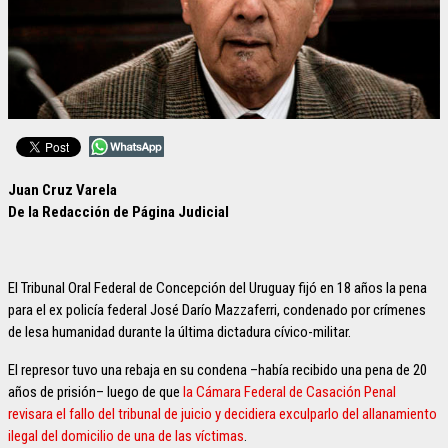
Juan Cruz Varela
De la Redacción de Página Judicial
El Tribunal Oral Federal de Concepción del Uruguay fijó en 18 años la pena
para el ex policía federal José Darío Mazzaferri, condenado por crímenes
de lesa humanidad durante la última dictadura cívico-militar.
El represor tuvo una rebaja en su condena –había recibido una pena de 20
años de prisión– luego de que
la Cámara Federal de Casación Penal
revisara el fallo del tribunal de juicio y decidiera exculparlo del allanamiento
ilegal del domicilio de una de las víctimas
.