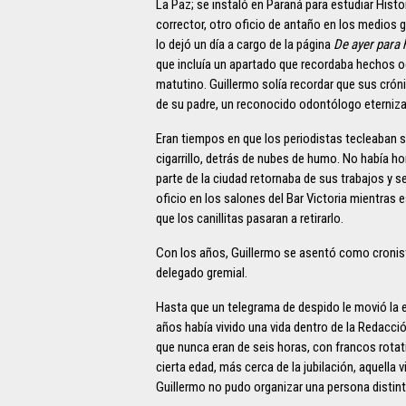
La Paz; se instaló en Paraná para estudiar Histo
corrector, otro oficio de antaño en los medios gr
lo dejó un día a cargo de la página
De ayer para 
que incluía un apartado que recordaba hechos oc
matutino. Guillermo solía recordar que sus crón
de su padre, un reconocido odontólogo eterniz
Eran tiempos en que los periodistas tecleaban su
cigarrillo, detrás de nubes de humo. No había ho
parte de la ciudad retornaba de sus trabajos y s
oficio en los salones del Bar Victoria mientras
que los canillitas pasaran a retirarlo.
Con los años, Guillermo se asentó como cronist
delegado gremial.
Hasta que un telegrama de despido le movió la e
años había vivido una vida dentro de la Redacci
que nunca eran de seis horas, con francos rota
cierta edad, más cerca de la jubilación, aquella v
Guillermo no pudo organizar una persona distinta