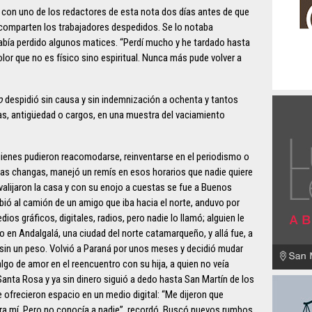
la con uno de los redactores de esta nota dos días antes de que
comparten los trabajadores despedidos. Se lo notaba
había perdido algunos matices. “Perdí mucho y he tardado hasta
lor que no es físico sino espiritual. Nunca más pude volver a
o
despidió sin causa y sin indemnización a ochenta y tantos
eas, antigüedad o cargos, en una muestra del vaciamiento
ienes pudieron reacomodarse, reinventarse en el periodismo o
gunas changas, manejó un remís en esos horarios que nadie quiere
alijaron la casa y con su enojo a cuestas se fue a Buenos
subió al camión de un amigo que iba hacia el norte, anduvo por
os gráficos, digitales, radios, pero nadie lo llamó; alguien le
o en Andalgalá, una ciudad del norte catamarqueño, y allá fue, a
 sin un peso. Volvió a Paraná por unos meses y decidió mudar
lgo de amor en el reencuentro con su hija, a quien no veía
Santa Rosa y ya sin dinero siguió a dedo hasta San Martín de los
ofrecieron espacio en un medio digital: “Me dijeron que
ara mí. Pero no conocía a nadie”, recordó. Buscó nuevos rumbos