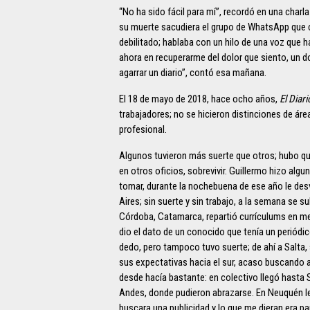
“No ha sido fácil para mí”, recordó en una char
su muerte sacudiera el grupo de WhatsApp que 
debilitado; hablaba con un hilo de una voz que 
ahora en recuperarme del dolor que siento, un do
agarrar un diario”, contó esa mañana.
El 18 de mayo de 2018, hace ocho años,
El Diari
trabajadores; no se hicieron distinciones de ár
profesional.
Algunos tuvieron más suerte que otros; hubo qu
en otros oficios, sobrevivir. Guillermo hizo al
tomar, durante la nochebuena de ese año le desv
Aires; sin suerte y sin trabajo, a la semana se 
Córdoba, Catamarca, repartió currículums en medi
dio el dato de un conocido que tenía un periódic
dedo, pero tampoco tuvo suerte; de ahí a Salta,
sus expectativas hacia el sur, acaso buscando a
desde hacía bastante: en colectivo llegó hasta 
Andes, donde pudieron abrazarse. En Neuquén le 
buscara una publicidad y lo que me dieran era p