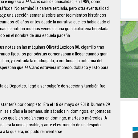
ria e ingresó a
El Diario
casi de causalidad, en 1989, como
áficos. No terminó la carrera terciaria, pero otra eventualidad
hoy
, una sección semanal sobre acontecimientos históricos
urridos 50 años antes desde la narrativa que les había dado el
icas se nutrían muchas veces de una gran biblioteca heredada
ado en el nombre de una escuela paceña.
s notas en las máquinas Olivetti Lexicon 80, cigarrillo tras
rarios fijos; los periodistas comenzaban a llegar cuando gran
e iban, ya entrada la madrugada, a continuar la bohemia del
 esperaban que
El Diario
estuviera impreso, doblado y listo para
a de Deportes, llegó a ser subjefe de sección y también fue
stantería por completo. Era el 18 de mayo de 2018. Durante 29
ón: seis días a la semana, sin sábados ni domingos, en jornadas
tivos que bien podían caer en domingo, martes o miércoles. A
ida era la única posible, y ante el estruendo de un despido,
 a la que era, no pudo reinventarse.