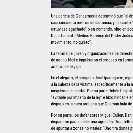
Una pericia de Gendarmería determinó que “el di
casi cincuenta metros de distancia, y descartó “
estuviese agachado” o en corriendo, sino en posi
Departamento Médico Forense del Poder Judicial,
movimiento, no quieto”.
La familia del joven y organizaciones de derech
de gatillo fácil e impulsaron el proceso en form
archivo del legajo.
En el alegato, el abogado José Iparraguirre, repr
a la cabeza de la víctima, específicamente a la n
inequívoca de matar. Por su parte Rubén Pagliot
“evitable por imperio de la ley” e hizo hincapié 
disparo en la nuca probaba que Gusmán huía de
Por su parte, los defensores Miguel Cullen, Danie
dispararon para repeler una agresión; Rosatelli
de apuntar a zonas no vitales: “Uno tira donde p