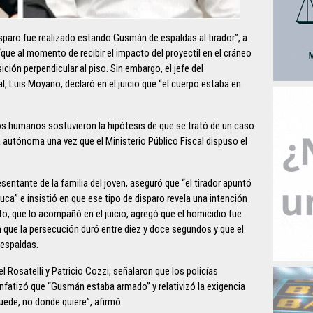
sparo fue realizado estando Gusmán de espaldas al tirador”, a
que al momento de recibir el impacto del proyectil en el cráneo
ción perpendicular al piso. Sin embargo, el jefe del
 Luis Moyano, declaró en el juicio que “el cuerpo estaba en
os humanos sostuvieron la hipótesis de que se trató de un caso
a autónoma una vez que el Ministerio Público Fiscal dispuso el
esentante de la familia del joven, aseguró que “el tirador apuntó
uca” e insistió en que ese tipo de disparo revela una intención
to, que lo acompañó en el juicio, agregó que el homicidio fue
en que la persecución duró entre diez y doce segundos y que el
 espaldas.
l Rosatelli y Patricio Cozzi, señalaron que los policías
 enfatizó que “Gusmán estaba armado” y relativizó la exigencia
uede, no donde quiere”, afirmó.