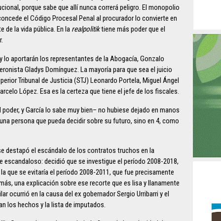
ucional, porque sabe que allí nunca correrá peligro. El monopolio
 concede el Código Procesal Penal al procurador lo convierte en
 de la vida pública. En la
realpolitik
tiene más poder que el
r.
y lo aportarán los representantes de la Abogacía, Gonzalo
peronista Gladys Domínguez. La mayoría para que sea el juicio
uperior Tribunal de Justicia (STJ) Leonardo Portela, Miguel Ángel
rcelo López. Esa es la certeza que tiene el jefe de los fiscales.
 el poder, y García lo sabe muy bien– no hubiese dejado en manos
 una persona que pueda decidir sobre su futuro, sino en 4, como
 se destapó el escándalo de los contratos truchos en la
ue escandaloso: decidió que se investigue el período 2008-2018,
la que se evitaría el período 2008-2011, que fue precisamente
amás, una explicación sobre ese recorte que es lisa y llanamente
r ocurrió en la causa del ex gobernador Sergio Urribarri y el
n los hechos y la lista de imputados.