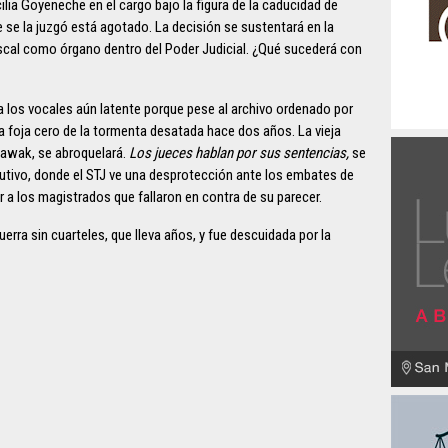
lia Goyeneche en el cargo bajo la figura de la caducidad de
e se la juzgó está agotado. La decisión se sustentará en la
iscal como órgano dentro del Poder Judicial. ¿Qué sucederá con
a los vocales aún latente porque pese al archivo ordenado por
 a foja cero de la tormenta desatada hace dos años. La vieja
zawak, se abroquelará.
Los jueces hablan por sus sentencias,
se
ecutivo, donde el STJ ve una desprotección ante los embates de
 a los magistrados que fallaron en contra de su parecer.
rra sin cuarteles, que lleva años, y fue descuidada por la