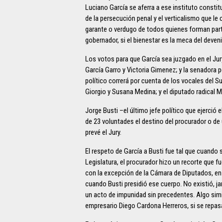
Luciano García se aferra a ese instituto constit
de la persecución penal y el verticalismo que le
garante o verdugo de todos quienes forman parte
gobernador, si el bienestar es la meca del deveni
Los votos para que García sea juzgado en el Jur
García Garro y Victoria Gimenez; y la senadora 
político correrá por cuenta de los vocales del S
Giorgio y Susana Medina; y el diputado radical Ma
Jorge Busti –el último jefe político que ejerció
de 23 voluntades el destino del procurador o de
prevé el Jury.
El respeto de García a Busti fue tal que cuando
Legislatura, el procurador hizo un recorte que f
con la excepción de la Cámara de Diputados, en 
cuando Busti presidió ese cuerpo. No existió, j
un acto de impunidad sin precedentes. Algo simila
empresario Diego Cardona Herreros, si se repasa