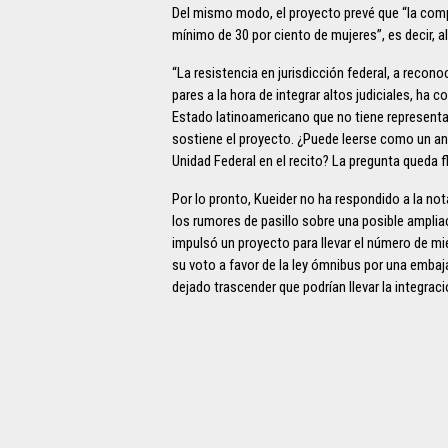
Del mismo modo, el proyecto prevé que “la comp
mínimo de 30 por ciento de mujeres”, es decir, a
“La resistencia en jurisdicción federal, a recono
pares a la hora de integrar altos judiciales, ha 
Estado latinoamericano que no tiene representac
sostiene el proyecto. ¿Puede leerse como un ant
Unidad Federal en el recito? La pregunta queda fl
Por lo pronto, Kueider no ha respondido a la no
los rumores de pasillo sobre una posible ampli
impulsó un proyecto para llevar el número de mi
su voto a favor de la ley ómnibus por una embaj
dejado trascender que podrían llevar la integraci