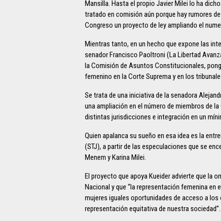
Mansilla. Hasta el propio Javier Milei lo ha dic
tratado en comisión aún porque hay rumores de q
Congreso un proyecto de ley ampliando el nume
Mientras tanto, en un hecho que expone las inter
senador Francisco Paoltroni (La Libertad Avanz
la Comisión de Asuntos Constitucionales, ponga
femenino en la Corte Suprema y en los tribunales
Se trata de una iniciativa de la senadora Alejan
una ampliación en el número de miembros de la 
distintas jurisdicciones e integración en un mín
Quien apalanca su sueño en esa idea es la entrer
(STJ), a partir de las especulaciones que se en
Menem y Karina Milei.
El proyecto que apoya Kueider advierte que la o
Nacional y que “la representación femenina en el
mujeres iguales oportunidades de acceso a los c
representación equitativa de nuestra sociedad”.