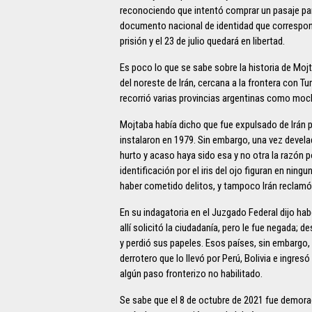
reconociendo que intentó comprar un pasaje pa
documento nacional de identidad que correspond
prisión y el 23 de julio quedará en libertad.
Es poco lo que se sabe sobre la historia de Moj
del noreste de Irán, cercana a la frontera con 
recorrió varias provincias argentinas como mochi
Mojtaba había dicho que fue expulsado de Irán po
instalaron en 1979. Sin embargo, una vez devela
hurto y acaso haya sido esa y no otra la razón por
identificación por el iris del ojo figuran en n
haber cometido delitos, y tampoco Irán reclamó 
En su indagatoria en el Juzgado Federal dijo ha
allí solicitó la ciudadanía, pero le fue negada;
y perdió sus papeles. Esos países, sin embargo, a
derrotero que lo llevó por Perú, Bolivia e ingre
algún paso fronterizo no habilitado.
Se sabe que el 8 de octubre de 2021 fue demora