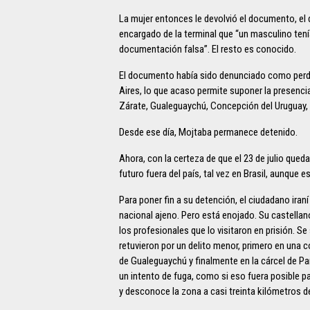
La mujer entonces le devolvió el documento, el di
encargado de la terminal que “un masculino ten
documentación falsa”. El resto es conocido.
El documento había sido denunciado como per
Aires, lo que acaso permite suponer la presencia
Zárate, Gualeguaychú, Concepción del Uruguay, 
Desde ese día, Mojtaba permanece detenido.
Ahora, con la certeza de que el 23 de julio qued
futuro fuera del país, tal vez en Brasil, aunque
Para poner fin a su detención, el ciudadano iran
nacional ajeno. Pero está enojado. Su castellan
los profesionales que lo visitaron en prisión. Se
retuvieron por un delito menor, primero en una 
de Gualeguaychú y finalmente en la cárcel de P
un intento de fuga, como si eso fuera posible p
y desconoce la zona a casi treinta kilómetros d