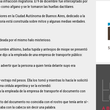
a infracción migratoria. El 9 de diciembre fue interceptado por
 como afgano y se le tomaron las huellas dactilares.
riores en la Ciudad Autónoma de Buenos Aires, dedicado a la
storia está construida sobre mitos y algunas medias verdades.
deada por el mismo halo misterioso.
el hombre altísimo, barba tupida y anteojos de miope se presentó
d le dijo a la empleada de una empresa de transporte público:
 advertir que la persona a quien tenía delante suyo era
y extrajo mil pesos. Ella los tomó y mientras lo hacía le solicitó
una cédula argentina y se la extendió:
 a la empleada de la empresa de transporte el documento con
oto del documento no coincidía con el rostro que tenía ante sí–.
aba con la cabeza sin decir una palabra.