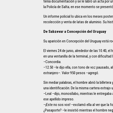
tenía documentación y se le labró un acta por un
la Policía de Salta; en ese momento se presentó
Un informe policial lo ubica en los meses poste
recolección y venta de latas de aluminio. Su hi
De Sabzevar a Concepción del Uruguay
Su aparición en Concepción del Uruguay está ro
El viernes 24 de junio, alrededor de las 10.40, 
en una ventanilla de la terminal, y con dificulta
–Concordia.
–12.50 –le dijo ella, con tono de voz pausado, al
extranjero–. Valor 950 pesos –agregó.
Sin mediar palabras, el hombre abrió la billetera 
una identificación. De la misma cartera extrajo 
–Leal –dijo, monosílabo, mientras le entregaba
ese apellido impreso.
–¡Este no sos vos! –exclamó ella al ver que la f
¿Pasaporte? –le insistió mientras el hombre neg