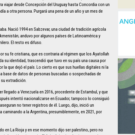
ra viajar desde Concepción del Uruguay hasta Concordia con un
ía a otra persona. Purgará una pena de un año y un mes de
taba. Nació 1994 en Sabzevar, una ciudad de tradición agrícola
Turkmenistán; anduvo por algunos países de Latinoamérica y
lero. El resto es difuso.
r su fe cristiana, que es contraria al régimen que los Ayatollah
da su identidad, trascendió que tuvo en su país una causa por
 la que dejó el país. Lo cierto es que sus huellas digitales ni la
inguna base de datos de personas buscadas o sospechadas de
su extradición.
ber llegado a Venezuela en 2016, procedente de Estambul, y que
 después intentó nacionalizarse en Ecuador, tampoco lo consiguió
seguran no tener registros de él. Luego, dijo, inició un
só a caminando a la Argentina, presumiblemente, en 2021, por
do en La Rioja y en ese momento dijo ser palestino, pero no