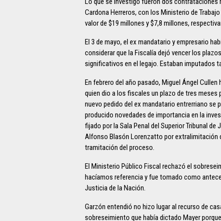
Lo que se investigó fueron dos contrataciones 
Cardona Herreros, con los Ministerio de Trabajo 
valor de $19 millones y $7,8 millones, respectiv
El 3 de mayo, el ex mandatario y empresario habí
considerar que la Fiscalía dejó vencer los plazo
significativos en el legajo. Estaban imputados t
En febrero del año pasado, Miguel Ángel Cullen
quien dio a los fiscales un plazo de tres meses p
nuevo pedido del ex mandatario entrerriano se p
producido novedades de importancia en la invest
fijado por la Sala Penal del Superior Tribunal d
Alfonso Blasón Lorenzatto por extralimitación d
tramitación del proceso.
El Ministerio Público Fiscal rechazó el sobreseimi
hacíamos referencia y fue tomado como antecede
Justicia de la Nación.
Garzón entendió no hizo lugar al recurso de cas
sobreseimiento que había dictado Mayer porque n