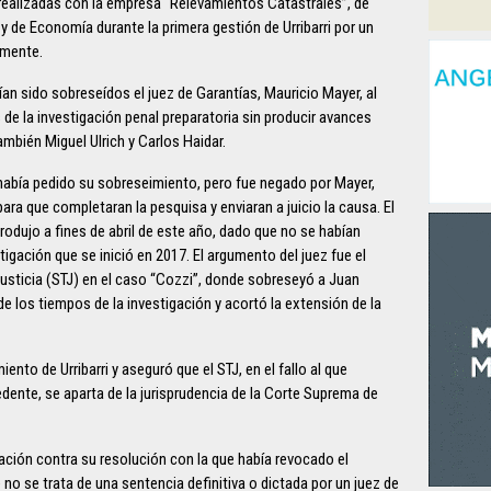
realizadas con la empresa “Relevamientos Catastrales”, de
y de Economía durante la primera gestión de Urribarri por un
amente.
an sido sobreseídos el juez de Garantías, Mauricio Mayer, al
s de la investigación penal preparatoria sin producir avances
ambién Miguel Ulrich y Carlos Haidar.
 había pedido su sobreseimiento, pero fue negado por Mayer,
ara que completaran la pesquisa y enviaran a juicio la causa. El
rodujo a fines de abril de este año, dado que no se habían
igación que se inició en 2017. El argumento del juez fue el
e Justicia (STJ) en el caso “Cozzi”, donde sobreseyó a Juan
e los tiempos de la investigación y acortó la extensión de la
ento de Urribarri y aseguró que el STJ, en el fallo al que
nte, se aparta de la jurisprudencia de la Corte Suprema de
ación contra su resolución con la que había revocado el
o se trata de una sentencia definitiva o dictada por un juez de