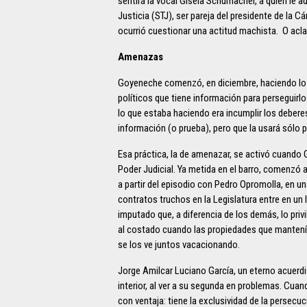
sentirá la vocal Gisela Schumacher, a quien le a
Justicia (STJ), ser pareja del presidente de la C
ocurrió cuestionar una actitud machista. O acla
Amenazas
Goyeneche comenzó, en diciembre, haciendo lo q
políticos que tiene información para perseguirl
lo que estaba haciendo era incumplir los debere
información (o prueba), pero que la usará sólo p
Esa práctica, la de amenazar, se activó cuando 
Poder Judicial. Ya metida en el barro, comenzó a
a partir del episodio con Pedro Opromolla, en un
contratos truchos en la Legislatura entre en un
imputado que, a diferencia de los demás, lo priv
al costado cuando las propiedades que mantení
se los ve juntos vacacionando.
Jorge Amilcar Luciano García, un eterno acuerdis
interior, al ver a su segunda en problemas. Cua
con ventaja: tiene la exclusividad de la persecuci