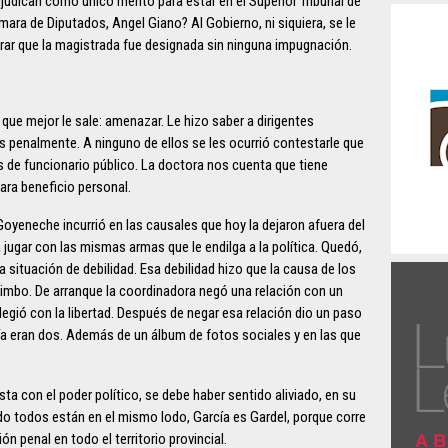
djudican como único mérito para estar en el Superior Tribunal de
ámara de Diputados, Angel Giano? Al Gobierno, ni siquiera, se le
rar que la magistrada fue designada sin ninguna impugnación.
ue mejor le sale: amenazar. Le hizo saber a dirigentes
os penalmente. A ninguno de ellos se les ocurrió contestarle que
s de funcionario público. La doctora nos cuenta que tiene
ara beneficio personal.
Goyeneche incurrió en las causales que hoy la dejaron afuera del
 jugar con las mismas armas que le endilga a la política. Quedó,
a situación de debilidad. Esa debilidad hizo que la causa de los
 limbo. De arranque la coordinadora negó una relación con un
ilegió con la libertad. Después de negar esa relación dio un paso
a eran dos. Además de un álbum de fotos sociales y en las que
ta con el poder político, se debe haber sentido aliviado, en su
ndo todos están en el mismo lodo, García es Gardel, porque corre
ón penal en todo el territorio provincial.