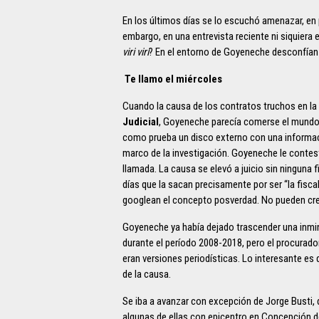
En los últimos días se lo escuchó amenazar, en p
embargo, en una entrevista reciente ni siquier
viri viri
? En el entorno de Goyeneche desconfían d
Te llamo el miércoles
Cuando la causa de los contratos truchos en la
Judicial
, Goyeneche parecía comerse el mundo.
como prueba un disco externo con una informac
marco de la investigación. Goyeneche le contestó
llamada. La causa se elevó a juicio sin ninguna 
días que la sacan precisamente por ser “la fiscal
googlean el concepto posverdad. No pueden creer
Goyeneche ya había dejado trascender una inmin
durante el período 2008-2018, pero el procurad
eran versiones periodísticas. Lo interesante es
de la causa.
Se iba a avanzar con excepción de Jorge Busti, 
algunas de ellas con epicentro en Concepción d