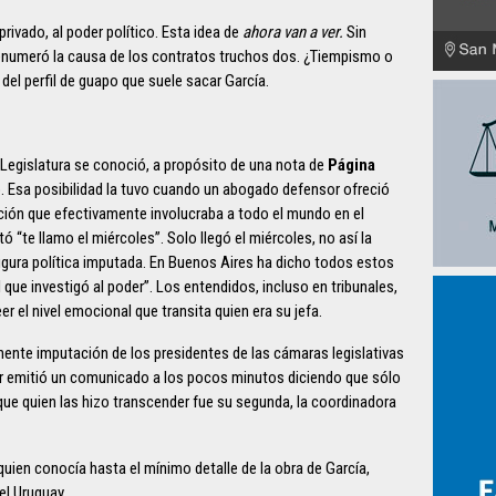
rivado, al poder político. Esta idea de
ahora van a ver.
Sin
a enumeró la causa de los contratos truchos dos. ¿Tiempismo o
el perfil de guapo que suele sacar García.
 Legislatura se conoció, a propósito de una nota de
Página
 Esa posibilidad la tuvo cuando un abogado defensor ofreció
ión que efectivamente involucraba a todo el mundo en el
 “te llamo el miércoles”. Solo llegó el miércoles, no así la
figura política imputada. En Buenos Aires ha dicho todos estos
 que investigó al poder”. Los entendidos, incluso en tribunales,
 el nivel emocional que transita quien era su jefa.
ente imputación de los presidentes de las cámaras legislativas
or emitió un comunicado a los pocos minutos diciendo que sólo
 que quien las hizo transcender fue su segunda, la coordinadora
quien conocía hasta el mínimo detalle de la obra de García,
el Uruguay.