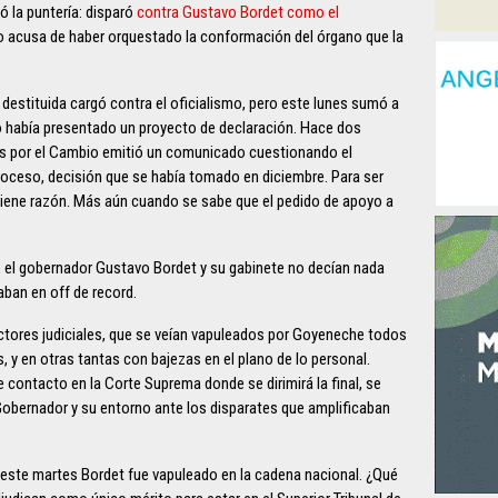
ó la puntería: disparó
contra Gustavo Bordet como el
Lo acusa de haber orquestado la conformación del órgano que la
 destituida cargó contra el oficialismo, pero este lunes sumó a
rio había presentado un proyecto de declaración. Hace dos
s por el Cambio emitió un comunicado cuestionando el
proceso, decisión que se había tomado en diciembre. Para ser
iene razón. Más aún cuando se sabe que el pedido de apoyo a
 el gobernador Gustavo Bordet y su gabinete no decían nada
ban en off de record.
ctores judiciales, que se veían vapuleados por Goyeneche todos
s, y en otras tantas con bajezas en el plano de lo personal.
contacto en la Corte Suprema donde se dirimirá la final, se
obernador y su entorno ante los disparates que amplificaban
e este martes Bordet fue vapuleado en la cadena nacional. ¿Qué