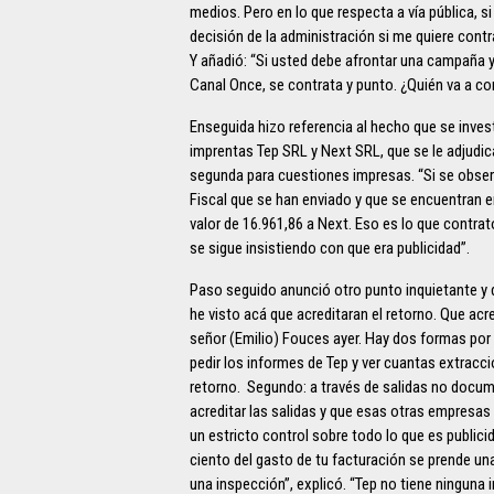
medios. Pero en lo que respecta a vía pública, si
decisión de la administración si me quiere cont
Y añadió: “Si usted debe afrontar una campaña y
Canal Once, se contrata y punto. ¿Quién va a co
Enseguida hizo referencia al hecho que se inve
imprentas Tep SRL y Next SRL, que se le adjudica
segunda para cuestiones impresas. “Si se observ
Fiscal que se han enviado y que se encuentran e
valor de 16.961,86 a Next. Eso es lo que contrató
se sigue insistiendo con que era publicidad”.
Paso seguido anunció otro punto inquietante y d
he visto acá que acreditaran el retorno. Que acre
señor (Emilio) Fouces ayer. Hay dos formas por 
pedir los informes de Tep y ver cuantas extraccio
retorno. Segundo: a través de salidas no docum
acreditar las salidas y que esas otras empresas
un estricto control sobre todo lo que es publici
ciento del gasto de tu facturación se prende una l
una inspección”, explicó. “Tep no tiene ninguna