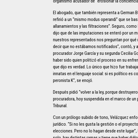
organismo acusador de “erosionar la concienci
El abogado, que también representa a German Buf
refirió a un “mismo modus operandi” que se basa 
allanamientos y las filtraciones”. Seguro, como
dijo que de las imputaciones se enteró por un
nuestros representados nos preguntan por qué 
decir que no estábamos notificados”, contó, y ap
procurador Jorge García y su segunda Cecilia Go
haber sido quien politizó el proceso en su enfren
que dijo es verdad. Lo único que hizo fue trabaja
innatas en el lenguaje social: si es político es 
peronista K”, se enojó.
Después pidió “volver a la ley, porque destruyero
procuradora, hoy suspendida en el marco de un pr
Tribunal.
Con un prólogo subido de tono, Velázquez enfocó
jurídico. “Si no les gusta la gestión o el proyec
elecciones. Pero no lo hagan desde este lugar”, 
solo, hay distintas ramas y tiene que haber diá