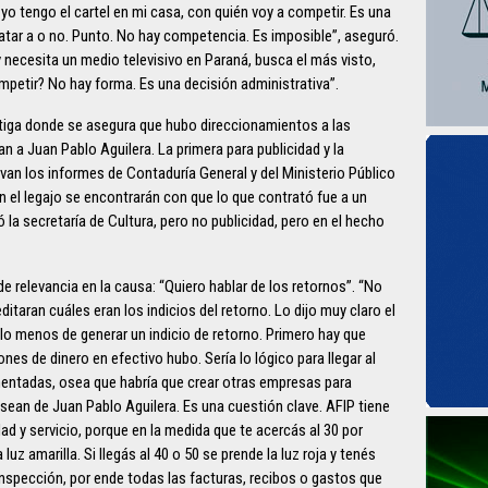
 yo tengo el cartel en mi casa, con quién voy a competir. Es una
ratar a o no. Punto. No hay competencia. Es imposible”, aseguró.
 necesita un medio televisivo en Paraná, busca el más visto,
mpetir? No hay forma. Es una decisión administrativa”.
stiga donde se asegura que hubo direccionamientos a las
n a Juan Pablo Aguilera. La primera para publicidad y la
an los informes de Contaduría General y del Ministerio Público
n el legajo se encontrarán con que lo que contrató fue a un
 la secretaría de Cultura, pero no publicidad, pero en el hecho
e relevancia en la causa: “Quiero hablar de los retornos”. “No
ditaran cuáles eran los indicios del retorno. Lo dijo muy claro el
lo menos de generar un indicio de retorno. Primero hay que
nes de dinero en efectivo hubo. Sería lo lógico para llegar al
entadas, osea que habría que crear otras empresas para
 sean de Juan Pablo Aguilera. Es una cuestión clave. AFIP tiene
dad y servicio, porque en la medida que te acercás al 30 por
uz amarilla. Si llegás al 40 o 50 se prende la luz roja y tenés
 inspección, por ende todas las facturas, recibos o gastos que