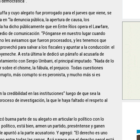
a democrática”.
fa y cuyo alegato fue prorrogado para el jueves que viene, se
en “la denuncia pública, la apertura de causa, los
 la ha dicho públicamente que en Entre Ríos opera el Lawfare,
 medio de comunicación. “Pónganse en nuestro lugar cuando
no les avisamos que fueron procesados, y les tenemos que
rovechó para salvar a los fiscales y apuntar a la conducción: el
yeneche. A esta última le dedicó un párrafo al acusarla de
tamiento con Sergio Urribarri, el principal imputado. “Nada de lo
r sobre el chisme, la fábula, el prejuicio. Todas cuestiones
corrupto, más corrupto si es peronista, y mucho más si es
n la credibilidad en las instituciones” luego de que sea la
oceso de investigación, la que le haya faltado el respeto al
 buena parte de su alegato en articular lo político con lo
to político, está bien, armen un partido, preséntense y ganen
le apuntó a la parte acusatorio. Y agregó: “El derecho es uno
logo entre todas las ramas. Acá parece que el derecho penal está