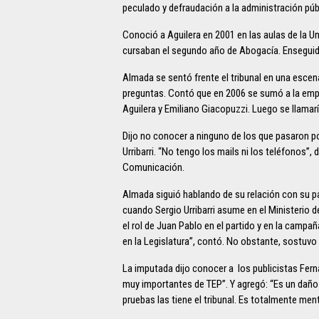
peculado y defraudación a la administración púb
Conoció a Aguilera en 2001 en las aulas de la 
cursaban el segundo año de Abogacía. Enseguida
Almada se sentó frente el tribunal en una escen
preguntas. Contó que en 2006 se sumó a la em
Aguilera y Emiliano Giacopuzzi. Luego se llamarí
Dijo no conocer a ninguno de los que pasaron po
Urribarri. “No tengo los mails ni los teléfonos”, 
Comunicación.
Almada siguió hablando de su relación con su pa
cuando Sergio Urribarri asume en el Ministerio d
el rol de Juan Pablo en el partido y en la campa
en la Legislatura”, contó. No obstante, sostuvo
La imputada dijo conocer a los publicistas Fe
muy importantes de TEP”. Y agregó: “Es un daño t
pruebas las tiene el tribunal. Es totalmente ment