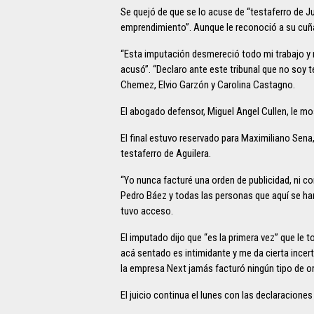
Se quejó de que se lo acuse de “testaferro de J
emprendimiento”. Aunque le reconoció a su cuñ
“Esta imputación desmereció todo mi trabajo y m
acusó”. “Declaro ante este tribunal que no soy 
Chemez, Elvio Garzón y Carolina Castagno.
El abogado defensor, Miguel Angel Cullen, le mo
El final estuvo reservado para Maximiliano Sena
testaferro de Aguilera.
“Yo nunca facturé una orden de publicidad, ni c
Pedro Báez y todas las personas que aquí se han
tuvo acceso.
El imputado dijo que “es la primera vez” que le t
acá sentado es intimidante y me da cierta incer
la empresa Next jamás facturó ningún tipo de or
El juicio continua el lunes con las declaraciones