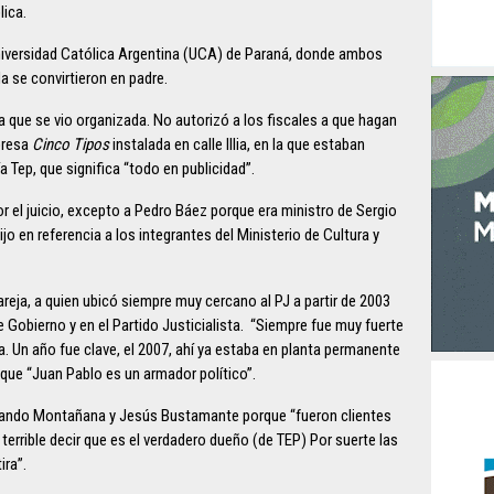
lica.
Universidad Católica Argentina (UCA) de Paraná, donde ambos
 se convirtieron en padre.
a que se vio organizada. No autorizó a los fiscales a que hagan
presa
Cinco Tipos
instalada en calle Illia, en la que estaban
a Tep, que significa “todo en publicidad”.
r el juicio, excepto a Pedro Báez porque era ministro de Sergio
dijo en referencia a los integrantes del Ministerio de Cultura y
reja, a quien ubicó siempre muy cercano al PJ a partir de 2003
e Gobierno y en el Partido Justicialista. “Siempre fue muy fuerte
ña. Un año fue clave, el 2007, ahí ya estaba en planta permanente
 que “Juan Pablo es un armador político”.
rnando Montañana y Jesús Bustamante porque “fueron clientes
errible decir que es el verdadero dueño (de TEP) Por suerte las
ira”.