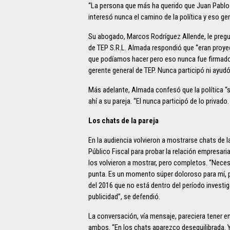
“La persona que más ha querido que Juan Pablo 
interesó nunca el camino de la política y eso g
Su abogado, Marcos Rodríguez Allende, le pregun
de TEP S.R.L. Almada respondió que “eran proye
que podíamos hacer pero eso nunca fue firmado
gerente general de TEP. Nunca participó ni ayud
Más adelante, Almada confesó que la política “si
ahí a su pareja. “El nunca participó de lo privado.
Los chats de la pareja
En la audiencia volvieron a mostrarse chats de l
Público Fiscal para probar la relación empresari
los volvieron a mostrar, pero completos. “Necesi
punta. Es un momento súper doloroso para mí, 
del 2016 que no está dentro del período investig
publicidad”, se defendió.
La conversación, vía mensaje, pareciera tener e
ambos. “En los chats aparezco desequilibrada. Y