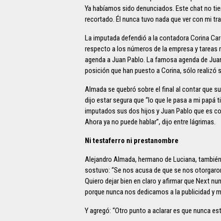
Ya habíamos sido denunciados. Este chat no tie
recortado. Él nunca tuvo nada que ver con mi tra
La imputada defendió a la contadora Corina Car
respecto a los números de la empresa y tareas m
agenda a Juan Pablo. La famosa agenda de Juan 
posición que han puesto a Corina, sólo realizó s
Almada se quebró sobre el final al contar que su
dijo estar segura que “lo que le pasa a mi pap
imputados sus dos hijos y Juan Pablo que es com
Ahora ya no puede hablar”, dijo entre lágrimas.
Ni testaferro ni prestanombre
Alejandro Almada, hermano de Luciana, también
sostuvo: “Se nos acusa de que se nos otorgaron 
Quiero dejar bien en claro y afirmar que Next n
porque nunca nos dedicamos a la publicidad y me
Y agregó: “Otro punto a aclarar es que nunca es