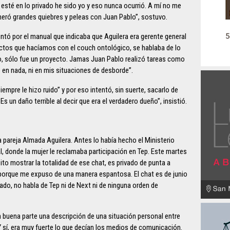
esté en lo privado he sido yo y eso nunca ocurrió. A mí no me
eneró grandes quiebres y peleas con Juan Pablo”, sostuvo.
tó por el manual que indicaba que Aguilera era gerente general
ctos que hacíamos con el couch ontológico, se hablaba de lo
, sólo fue un proyecto. Jamas Juan Pablo realizó tareas como
ó en nada, ni en mis situaciones de desborde”.
empre le hizo ruido” y por eso intentó, sin suerte, sacarlo de
 Es un daño terrible al decir que era el verdadero dueño”, insistió.
a pareja Almada Aguilera. Antes lo había hecho el Ministerio
al, donde la mujer le reclamaba participación en Tep. Este martes
to mostrar la totalidad de ese chat, es privado de punta a
porque me expuso de una manera espantosa. El chat es de junio
ado, no habla de Tep ni de Next ni de ninguna orden de
n buena parte una descripción de una situación personal entre
 sí, era muy fuerte lo que decían los medios de comunicación.