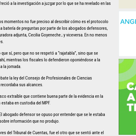
reció a la investigación a juzgar por lo que se ha revelado en las
unos momentos no fue preciso al describir cómo es el protocolo
na batería de preguntas por parte de los abogados defensores,
uradora adjunta, Cecilia Goyeneche.; y viceversa. En no menos
es.
o que sí, pero que no se respetó a “rajatabla”, sino que se
í, mientras los fiscales lo defendieron oponiéndose a la
 la jornada.
ate la ley del Consejo de Profesionales de Ciencias
no recordaba sus alcances.
sco extraíble que contiene buena parte de la evidencia en la
 estaba en custodia del MPF.
 El abogado defensor se opuso por entender que se le estaba
 sobre información que no produjo.
es del Tribunal de Cuentas, fue el otro que se sentó ante el