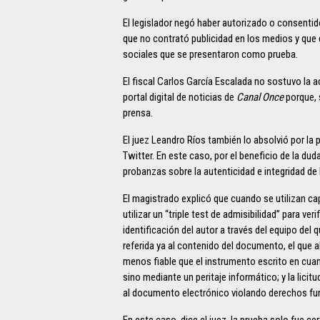
El legislador negó haber autorizado o consentido
que no contrató publicidad en los medios y que 
sociales que se presentaron como prueba.
El fiscal Carlos García Escalada no sostuvo la 
portal digital de noticias de
Canal Once
porque, 
prensa.
El juez Leandro Ríos también lo absolvió por la
Twitter. En este caso, por el beneficio de la du
probanzas sobre la autenticidad e integridad de 
El magistrado explicó que cuando se utilizan c
utilizar un “triple test de admisibilidad” para veri
identificación del autor a través del equipo del 
referida ya al contenido del documento, el que 
menos fiable que el instrumento escrito en cua
sino mediante un peritaje informático; y la lici
al documento electrónico violando derechos fun
En este caso, dice el juez, la prueba solo fue ce