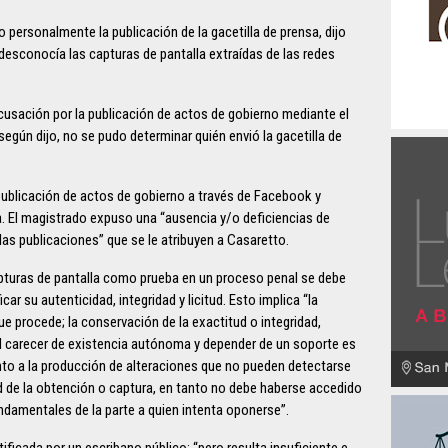
 personalmente la publicación de la gacetilla de prensa, dijo
desconocía las capturas de pantalla extraídas de las redes
acusación por la publicación de actos de gobierno mediante el
según dijo, no se pudo determinar quién envió la gacetilla de
 publicación de actos de gobierno a través de Facebook y
da. El magistrado expuso una “ausencia y/o deficiencias de
las publicaciones” que se le atribuyen a Casaretto.
apturas de pantalla como prueba en un proceso penal se debe
ficar su autenticidad, integridad y licitud. Esto implica “la
que procede; la conservación de la exactitud o integridad,
al carecer de existencia autónoma y depender de un soporte es
nto a la producción de alteraciones que no pueden detectarse
tud de la obtención o captura, en tanto no debe haberse accedido
damentales de la parte a quien intenta oponerse”.
rtificada por un escribano público; “pero resulta insuficiente e