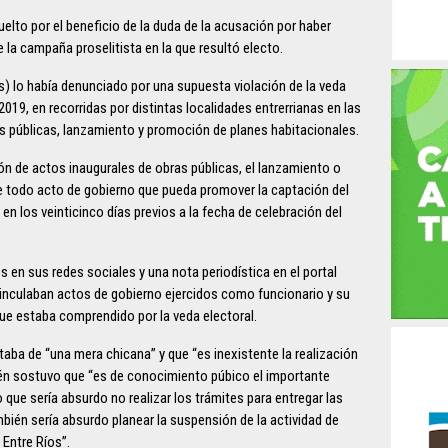
elto por el beneficio de la duda de la acusación por haber
 la campaña proselitista en la que resultó electo.
) lo había denunciado por una supuesta violación de la veda
2019, en recorridas por distintas localidades entrerrianas en las
as públicas, lanzamiento y promoción de planes habitacionales.
ión de actos inaugurales de obras públicas, el lanzamiento o
de todo acto de gobierno que pueda promover la captación del
en los veinticinco días previos a la fecha de celebración del
 en sus redes sociales y una nota periodística en el portal
 vinculaban actos de gobierno ejercidos como funcionario y su
ue estaba comprendido por la veda electoral.
taba de “una mera chicana” y que “es inexistente la realización
én sostuvo que “es de conocimiento púbico el importante
lo que sería absurdo no realizar los trámites para entregar las
mbién sería absurdo planear la suspensión de la actividad de
 Entre Ríos”.