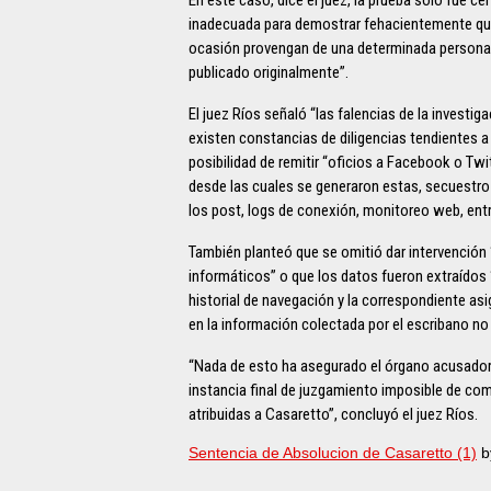
inadecuada para demostrar fehacientemente que 
ocasión provengan de una determinada persona 
publicado originalmente”.
El juez Ríos señaló “las falencias de la investig
existen constancias de diligencias tendientes 
posibilidad de remitir “oficios a Facebook o Twit
desde las cuales se generaron estas, secuestro
los post, logs de conexión, monitoreo web, entr
También planteó que se omitió dar intervención “
informáticos” o que los datos fueron extraídos
historial de navegación y la correspondiente asi
en la información colectada por el escribano no 
“Nada de esto ha asegurado el órgano acusador e
instancia final de juzgamiento imposible de com
atribuidas a Casaretto”, concluyó el juez Ríos.
Sentencia de Absolucion de Casaretto (1)
b