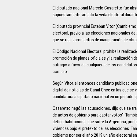
El diputado nacional Marcelo Casaretto fue absu
supuestamente violado la veda electoral durante
El diputado provincial Esteban Vitor (Cambiemos
electoral, previo a las elecciones nacionales de 
que se realizaron actos de inauguración de obr
El Código Nacional Electoral prohíbe la realizac
promoción de planes oficiales y la realización 
sufragio a favor de cualquiera de los candidatos 
comicio.
Según Vitor, el entonces candidato publicaciones
digital de noticias de Canal Once en las que se
candidatura a diputado nacional en un período q
Casaretto negó las acusaciones, dijo que se tra
de actos de gobierno para captar votos”. Tambi
déficit habitacional que sufre la Argentina, por 
viviendas bajo el pretexto de las elecciones. Ta
gobierno por ser el año 2019 un año electoral en