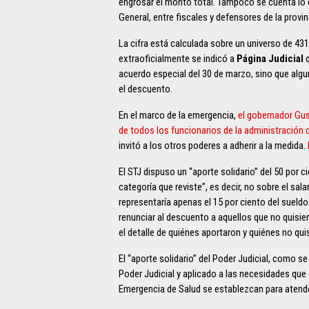
engrosar el monto total. Tampoco se cuenta lo q
General, entre fiscales y defensores de la provin
La cifra está calculada sobre un universo de 431
extraoficialmente se indicó a
Página Judicial
q
acuerdo especial del 30 de marzo, sino que alg
el descuento.
En el marco de la emergencia,
el gobernador Gus
de todos los funcionarios de la administración
invitó a los otros poderes a adherir a la medida.
El STJ dispuso un “aporte solidario” del 50 por 
categoría que reviste”, es decir, no sobre el sala
representaría apenas el 15 por ciento del sueldo
renunciar al descuento a aquellos que no quisier
el detalle de quiénes aportaron y quiénes no qui
El “aporte solidario” del Poder Judicial, como s
Poder Judicial y aplicado a las necesidades qu
Emergencia de Salud se establezcan para atende