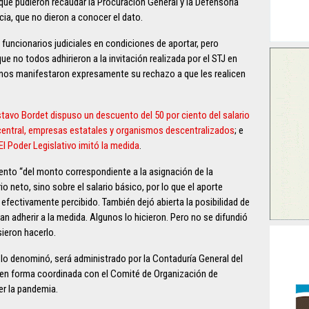
ue pudieron recaudar la Procuración General y la Defensoría
cia, que no dieron a conocer el dato.
 funcionarios judiciales en condiciones de aportar, pero
ue no todos adhirieron a la invitación realizada por el STJ en
unos manifestaron expresamente su rechazo a que les realicen
tavo Bordet dispuso un descuento del 50 por ciento del salario
 central, empresas estatales y organismos descentralizados
; e
El Poder Legislativo imitó la medida
.
ciento “del monto correspondiente a la asignación de la
rio neto, sino sobre el salario básico, por lo que el aporte
 efectivamente percibido. También dejó abierta la posibilidad de
an adherir a la medida. Algunos lo hicieron. Pero no se difundió
sieron hacerlo.
e lo denominó, será administrado por la Contaduría General del
e en forma coordinada con el Comité de Organización de
r la pandemia.