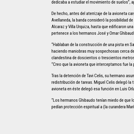
dedicaba a estudiar el movimiento de suelos”, ap
De hecho, antes del aterrizaje de la avioneta c
Avellaneda, la banda consideró la posibilidad de 
Alcaraz y Villa Urquiza, hasta que edificaron u
pertenece a los hermanos José y Omar Ghibaudo,
“Hablaban de la construcción de una pista en Sa
haciendo maniobras muy sospechosas cerca de l
clandestina de doscientos o trescientos metros 
“Creo que la avioneta que interceptamos fue la 
Tras la detención de Tavi Celis, su hermano asum
redistribución de tareas. Miguel Celis delegó la 
avioneta en éste delegó esa función en Luis Or
“Los hermanos Ghibaudo tenían miedo de que los 
pedían protección espiritual a (la curandera Mar