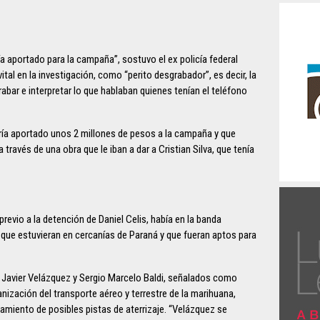
a aportado para la campaña”, sostuvo el ex policía federal
tal en la investigación, como “perito desgrabador”, es decir, la
abar e interpretar lo que hablaban quienes tenían el teléfono
bría aportado unos 2 millones de pesos a la campaña y que
través de una obra que le iban a dar a Cristian Silva, que tenía
revio a la detención de Daniel Celis, había en la banda
ue estuvieran en cercanías de Paraná y que fueran aptos para
s Javier Velázquez y Sergio Marcelo Baldi, señalados como
anización del transporte aéreo y terrestre de la marihuana,
amiento de posibles pistas de aterrizaje. “Velázquez se