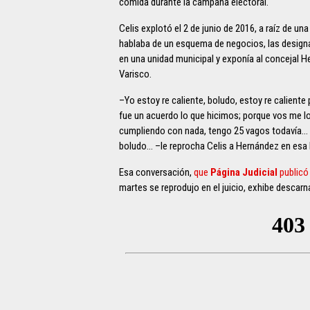
comida durante la campaña electoral.
Celis explotó el 2 de junio de 2016, a raíz de un
hablaba de un esquema de negocios, las designa
en una unidad municipal y exponía al concejal H
Varisco.
–Yo estoy re caliente, boludo, estoy re caliente
fue un acuerdo lo que hicimos; porque vos me lo 
cumpliendo con nada, tengo 25 vagos todavía…
boludo… –le reprocha Celis a Hernández en esa 
Esa conversación,
que
Página Judicial
publicó 
martes se reprodujo en el juicio, exhibe descarn