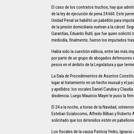
El caso de los contratos truchos, hay que admit
de la ley de ejecución de pena 24.660. Este jueve
Unidad Penal se habilitó un pabellón para impu
de la prisión domiciliaria vuelvan a la cárcel. S
Garantías, Eduardo Ruhl, que fue quien solicitó 
mediodía, finalmente, fueron los imputados tra
Había sido la cuestión edilicia, entre las más i
por parte de un grupo de abogados defensores en
pesos en el ámbito de la Legislatura y que termin
La Sala de Procedimientos de Asuntos Constituci
lugar al tratamiento en un hecho inusual y el j
y apellidos: los vocales Daniel Carubia y Claudia
disidencia. Luego Mauricio Mayer le puso la firma
El 24 a la noche, a horas de la Navidad, volvier
Esteban Scialocomo, Alfredo Bilbao y Roberto Ar
solicitado que los detenidos estén en pabellon
Los fiscales de la causa Patricia Yedro, Ignaci