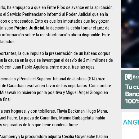
irlo, ha empujado a que en Entre Ríos se avance en la aplicación
s el Servicio Penitenciario informó al Poder Judicial que en la
tados o procesados. Esto es que los imputados que hoy gozan
egún supo
Página Judicial
, la decisión la debía tomar el juez de
la información sobre la reestructuración ahora disponible. Este
sladados.
mportantes, la que impulsó la presentación de un habeas corpus
 la causa en la que se investigan el desvío de 2 mil millones de
ó con Juan Pablo Aguilera, entre otros, tras las rejas.
onales y Penal del Superior Tribunal de Justicia (STJ) hizo
uez de Garantías resolvió en favor de los imputados. Con nombre
 Mizawak lo hicieron por la positiva y Miguel Ángel Giorgio en
 final.
on a sus hogares, y con tobilleras, Flavia Beckman, Hugo Mena,
iel Faure. La jueza de Garantías, Marina Barbagelata, había
es separados de los que tiene condena firme.
o Aramberry y la procuradora adjunta Cecilia Goyeneche habían