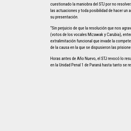
cuestionado la maniobra del STJ por no resolver
las actuaciones y toda posibilidad de hacer un an
su presentación.
“Sin perjuicio de que la resolución que nos agra
(votos de los vocales Mizawak y Carubia), ent
extralimitación funcional que invade la competen
de la causa en la que se dispusieron las prision
Horas antes de Año Nuevo, el STJ revocó lo resu
en la Unidad Penal 1 de Paraná hasta tanto se re