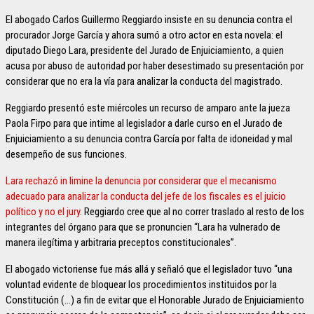
El abogado Carlos Guillermo Reggiardo insiste en su denuncia contra el
procurador Jorge García y ahora sumó a otro actor en esta novela: el
diputado Diego Lara, presidente del Jurado de Enjuiciamiento, a quien
acusa por abuso de autoridad por haber desestimado su presentación por
considerar que no era la vía para analizar la conducta del magistrado.
Reggiardo presentó este miércoles un recurso de amparo ante la jueza
Paola Firpo para que intime al legislador a darle curso en el Jurado de
Enjuiciamiento a su denuncia contra García por falta de idoneidad y mal
desempeño de sus funciones.
Lara rechazó in limine la denuncia por considerar que el mecanismo
adecuado para analizar la conducta del jefe de los fiscales es el juicio
político y no el jury
. Reggiardo cree que al no correr traslado al resto de los
integrantes del órgano para que se pronuncien “Lara ha vulnerado de
manera ilegítima y arbitraria preceptos constitucionales”.
El abogado victoriense fue más allá y señaló que el legislador tuvo “una
voluntad evidente de bloquear los procedimientos instituidos por la
Constitución (…) a fin de evitar que el Honorable Jurado de Enjuiciamiento