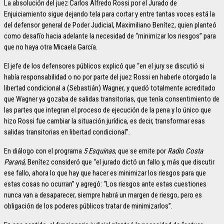
La absolución del juez Carlos Alfredo Rossi por el Jurado de
Enjuiciamiento sigue dejando tela para cortar y entre tantas voces está la
del defensor general de Poder Judicial, Maximiliano Benítez, quien planteó
como desafío hacia adelante la necesidad de “minimizar los riesgos” para
que no haya otra Micaela García.
El jefe de los defensores públicos explicó que “en el jury se discutió si
había responsabilidad o no por parte del juez Rossi en haberle otorgado la
libertad condicional a (Sebastián) Wagner, y quedó totalmente acreditado
que Wagner ya gozaba de salidas transitorias, que tenía consentimiento de
las partes que integran el proceso de ejecución de la pena y lo único que
hizo Rossi fue cambiar la situación jurídica, es decir, transformar esas
salidas transitorias en libertad condicional”.
En diálogo con el programa
5 Esquinas
, que se emite por
Radio Costa
Paraná
, Benítez consideró que “el jurado dictó un fallo y, más que discutir
ese fallo, ahora lo que hay que hacer es minimizar los riesgos para que
estas cosas no ocurran” y agregó: “Los riesgos ante estas cuestiones
nunca van a desaparecer, siempre habrá un margen de riesgo, pero es
obligación de los poderes públicos tratar de minimizarlos”.