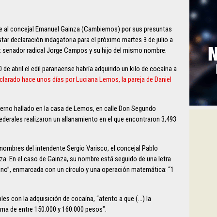
te al concejal Emanuel Gainza (Cambiemos) por sus presuntas
star declaración indagatoria para el próximo martes 3 de julio a
r ex senador radical Jorge Campos y su hijo del mismo nombre.
de abril el edil paranaense habría adquirido un kilo de cocaína a
clarado hace unos días por Luciana Lemos, la pareja de Daniel
erno hallado en la casa de Lemos, en calle Don Segundo
derales realizaron un allanamiento en el que encontraron 3,493
ombres del intendente Sergio Varisco, el concejal Pablo
nza. En el caso de Gainza, su nombre está seguido de una letra
hino”, enmarcada con un círculo y una operación matemática: “1
es con la adquisición de cocaína, “atento a que (…) la
uma de entre 150.000 y 160.000 pesos”.