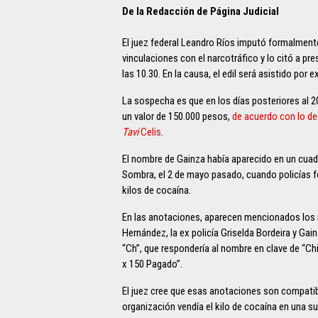
De la Redacción de Página Judicial
El juez federal Leandro Ríos imputó formalmen
vinculaciones con el narcotráfico y lo citó a pre
las 10.30. En la causa, el edil será asistido po
La sospecha es que en los días posteriores al 20 
un valor de 150.000 pesos,
de acuerdo con lo de
Tavi
Celis
.
El nombre de Gainza había aparecido en un cuad
Sombra, el 2 de mayo pasado, cuando policías fe
kilos de cocaína.
En las anotaciones, aparecen mencionados los n
Hernández, la ex policía Griselda Bordeira y Gai
“Ch”, que respondería al nombre en clave de “C
x 150 Pagado”.
El juez cree que esas anotaciones son compatibl
organización vendía el kilo de cocaína en una s