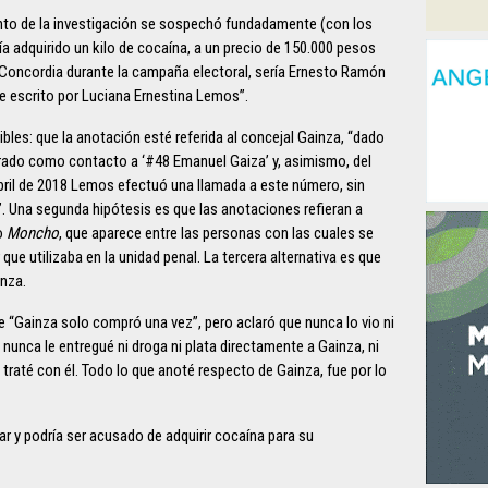
to de la investigación se sospechó fundadamente (con los
 adquirido un kilo de cocaína, a un precio de 150.000 pesos
y Concordia durante la campaña electoral, sería Ernesto Ramón
e escrito por Luciana Ernestina Lemos”.
bles: que la anotación esté referida al concejal Gainza, “dado
strado como contacto a ‘#48 Emanuel Gaiza’ y, asimismo, del
abril de 2018 Lemos efectuó una llamada a este número, sin
”. Una segunda hipótesis es que las anotaciones refieran a
o
Moncho
, que aparece entre las personas con las cuales se
que utilizaba en la unidad penal. La tercera alternativa es que
nza.
 “Gainza solo compró una vez”, pero aclaró que nunca lo vio ni
 nunca le entregué ni droga ni plata directamente a Gainza, ni
raté con él. Todo lo que anoté respecto de Gainza, fue por lo
ar y podría ser acusado de adquirir cocaína para su