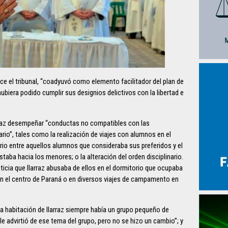
dice el tribunal, “coadyuvó como elemento facilitador del plan de
hubiera podido cumplir sus designios delictivos con la libertad e
arraz desempeñar “conductas no compatibles con las
rio”, tales como la realización de viajes con alumnos en el
orio entre aquellos alumnos que consideraba sus preferidos y el
aba hacia los menores; o la alteración del orden disciplinario.
ticia que Ilarraz abusaba de ellos en el dormitorio que ocupaba
en el centro de Paraná o en diversos viajes de campamento en
 la habitación de Ilarraz siempre había un grupo pequeño de
e advirtió de ese tema del grupo, pero no se hizo un cambio”; y