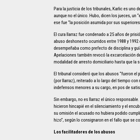
Para la justicia de los tribunales, Karlic es uno
aunque no el único. Hubo, dicen los jueces, un “
ese fue “la posición asumida por sus superiores
El cura Ilarraz fue condenado a 25 años de pri
abuso deshonesto ocurridos entre 1988 y 1992 
desempeñaba como prefecto de disciplina y guía es
Apelaciones también revocó la excarcelación de
modalidad de arresto domiciliario hasta que la 
El tribunal consideró que los abusos “fueron e
(por Ilarraz), reiterado a lo largo del tiempo c
indefensos menores a su cargo, en pos de satis
Sin embargo, no es Ilarraz el único responsable
hicieron hincapié en el silenciamiento y el encub
su omisión el acusado no hubiera podido cumplir
hizo”, según lo consignaron en el fallo que se c
Los facilitadores de los abusos