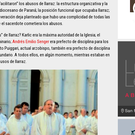
cilitaron” los abusos de Ilarraz: la estructura organizativa y la
diocesano de Paraná; la posición funcional que ocupaba Ilarraz;
severación deja planteado que hubo una complicidad de todas las
ue el sacerdote cometiera los abusos.
 de Ilarraz? Karlic era la máxima autoridad de la Iglesia; el
minario;
Andrés Emilio Senger
era prefecto de disciplina para los
to Puiggari, actual arzobispo, también era prefecto de disciplina
undario. A todos ellos, en algún momento, mientras estaban en
usos de Ilarraz.