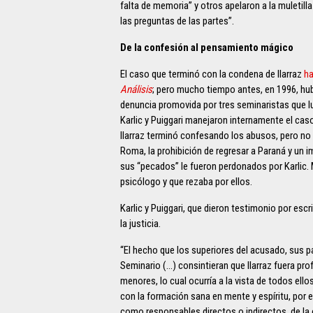
falta de memoria” y otros apelaron a la muletill
las preguntas de las partes”.
De la confesión al pensamiento mágico
El caso que terminó con la condena de Ilarraz
ha
Análisis
; pero mucho tiempo antes, en 1996, hubo
denuncia promovida por tres seminaristas que l
Karlic y Puiggari manejaron internamente el cas
Ilarraz terminó confesando los abusos, pero no r
Roma, la prohibición de regresar a Paraná y un 
sus “pecados” le fueron perdonados por Karlic. M
psicólogo y que rezaba por ellos.
Karlic y Puiggari, que dieron testimonio por escri
la justicia.
“El hecho que los superiores del acusado, sus p
Seminario (…) consintieran que Ilarraz fuera profe
menores, lo cual ocurría a la vista de todos ell
con la formación sana en mente y espíritu, por 
como responsables directos o indirectos, de l