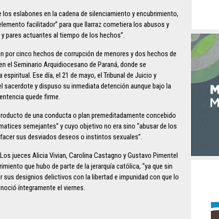
 de los eslabones en la cadena de silenciamiento y encubrimiento,
elemento facilitador” para que Ilarraz cometiera los abusos y
 y pares actuantes al tiempo de los hechos”.
sión por cinco hechos de corrupción de menores y dos hechos de
en el Seminario Arquidiocesano de Paraná, donde se
piritual. Ese día, el 21 de mayo, el Tribunal de Juicio y
l sacerdote y dispuso su inmediata detención aunque bajo la
sentencia quede firme.
l producto de una conducta o plan premeditadamente concebido
on matices semejantes” y cuyo objetivo no era sino “abusar de los
facer sus desviados deseos o instintos sexuales”.
. Los jueces Alicia Vivian, Carolina Castagno y Gustavo Pimentel
rimiento que hubo de parte de la jerarquía católica, “ya que sin
 sus designios delictivos con la libertad e impunidad con que lo
onoció íntegramente el viernes.