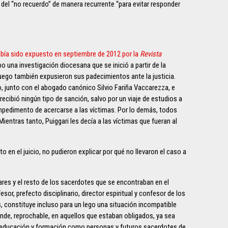
a del “no recuerdo” de manera recurrente “para evitar responder
bía sido expuesto en septiembre de 2012 por la
Revista
 una investigación diocesana que se inició a partir de la
uego también expusieron sus padecimientos ante la justicia.
o, junto con el abogado canónico Silvio Fariña Vaccarezza, e
ecibió ningún tipo de sanción, salvo por un viaje de estudios a
impedimento de acercarse a las víctimas. Por lo demás, todos
ientras tanto, Puiggari les decía a las víctimas que fueran al
to en el juicio, no pudieron explicar por qué no llevaron el caso a
ares y el resto de los sacerdotes que se encontraban en el
sor, prefecto disciplinario, director espiritual y confesor de los
os, constituye incluso para un lego una situación incompatible
ende, reprochable, en aquellos que estaban obligados, ya sea
a educación y formación como personas y futuros sacerdotes de