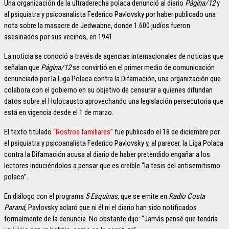
Una organización de la ultraderecha polaca denunció al diario
Página/12
y
al psiquiatra y psicoanalista Federico Pavlovsky por haber publicado una
nota sobre la masacre de Jedwabne, donde 1.600 judíos fueron
asesinados por sus vecinos, en 1941.
La noticia se conoció a través de agencias internacionales de noticias que
señalan que
Página/12
se convirtió en el primer medio de comunicación
denunciado por la Liga Polaca contra la Difamación, una organización que
colabora con el gobierno en su objetivo de censurar a quienes difundan
datos sobre el Holocausto aprovechando una legislación persecutoria que
está en vigencia desde el 1 de marzo.
El texto titulado
“Rostros familiares”
fue publicado el 18 de diciembre por
el psiquiatra y psicoanalista Federico Pavlovsky y, al parecer, la Liga Polaca
contra la Difamación acusa al diario de haber pretendido engañar a los
lectores induciéndolos a pensar que es creíble “la tesis del antisemitismo
polaco”.
En diálogo con el programa
5 Esquinas
, que se emite en
Radio Costa
Paraná
, Pavlovsky aclaró que ni él ni el diario han sido notificados
formalmente de la denuncia. No obstante dijo: “Jamás pensé que tendría