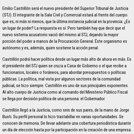
Emilio Castrillón será el nuevo presidente del Superior Tribunal de Justicia
(STJ). El integrante de la Sala Civil y Comercial estará al frente del cuerpo
que es, ni más ni menos, que la última instancia judicial en la provincia. ¿Es
un lugar de poder? La respuesta es sí. Pero también hay que decir que el
nuevo sistema acusatorio vació del mismo al STJ, dejando la mayor
porción del poder a manos de la Procuración General. Éste organismo es
autónomo y es, además, quien sostiene la acción penal.
Castrillón podrá hacer política desde un lugar más alto de ahora en más. Es
el presidente del STJ quien se cruza a Casa de Gobierno o el que recibe a
funcionarios, locales o foráneos, para abordar presupuestos o políticas
públicas. La política, mal vista por algunos sectores de la comunidad
judicial, se hizo siempre. Castrillón es uno de sus principales exponentes.
Al alto cuerpo de Justicia como al comando del Ministerio Público Fiscal
se llega por decisión política de una persona: el Gobernador.
Castrillón llegó a la Justicia, como seis de sus pares, de la mano de Jorge
Busti. Su perfil personal lo hizo trastabillar en varias oportunidades. Se
conocen de memoria. De llevar adelante una cobertura periodística durante
un día de elección hasta por la participación en la creación de una empresa.