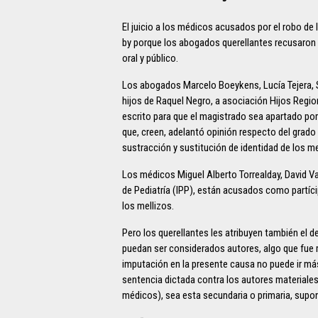
El juicio a los médicos acusados por el robo de 
by porque los abogados querellantes recusaron 
oral y público.
Los abogados Marcelo Boeykens, Lucía Tejera, S
hijos de Raquel Negro, a asociación Hijos Regi
escrito para que el magistrado sea apartado por
que, creen, adelantó opinión respecto del grado
sustracción y sustitución de identidad de los me
Los médicos Miguel Alberto Torrealday, David Va
de Pediatría (IPP), están acusados como partíci
los mellizos.
Pero los querellantes les atribuyen también el 
puedan ser considerados autores, algo que fue 
imputación en la presente causa no puede ir más 
sentencia dictada contra los autores materiales 
médicos), sea esta secundaria o primaria, supon