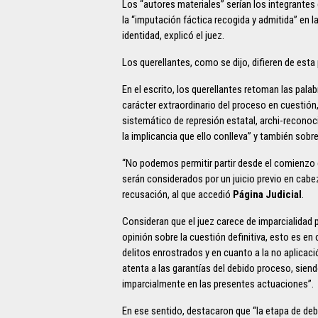
Los “autores materiales” serían los integrantes
la “imputación fáctica recogida y admitida” en 
identidad, explicó el juez.
Los querellantes, como se dijo, difieren de esta
En el escrito, los querellantes retoman las pal
carácter extraordinario del proceso en cuestión
sistemático de represión estatal, archi-recono
la implicancia que ello conlleva” y también sobr
“No podemos permitir partir desde el comienzo 
serán considerados por un juicio previo en cabez
recusación, al que accedió
Página Judicial
.
Consideran que el juez carece de imparcialidad p
opinión sobre la cuestión definitiva, esto es en
delitos enrostrados y en cuanto a la no aplicació
atenta a las garantías del debido proceso, siend
imparcialmente en las presentes actuaciones”.
En ese sentido, destacaron que “la etapa de deba