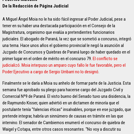
De la Redacción de Página Judicial
A Miguel Ángel Moia no le ha sido fácil ingresar al Poder Judicial, pese a
tener en su haber una destacada participación en el Consejo de la
Magistratura, organismo que evalúa a pretendientes funcionarios
judiciales. El abogado de Paraná, la vez que se sometió a concurso, integró
una terna. Hace unos años el gobierno provincial le negó la asunción al
Juzgado de Concursos y Quiebras de Paraná luego de haber quedado en el
primer lugar en el orden de mérito en el concurso 79.
El conflicto se
judicializó. Moia interpuso un amparo cuyo fallo le fue favorable, pero el
Poder Ejecutivo a cargo de Sergio Urribarri no lo designó
.
Finalmente se le daría a Moia su anhelo de formar parte de la Justicia. Esta
semana fue aprobado su pliego para hacerse cargo del Juzgado Civil y
Comercial Nº9 de Paraná. El visto bueno del Senado tuvo una disidencia, la
de Raymundo Kisser, quien advirtió en un dictamen de minoría que el
postulante tenía “falencias éticas” insalvables, porque en ese juzgado, que
pretende integrar, habría un sinnúmero de causas en trámite en las que
intervino. El senador de Cambiemos enumeró el concurso de quiebra de
Waigel y Cotapa, entre otros casos resonantes. “No voy a discutir su