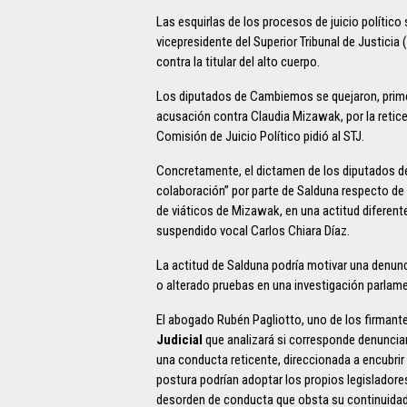
Las esquirlas de los procesos de juicio político
vicepresidente del Superior Tribunal de Justicia 
contra la titular del alto cuerpo.
Los diputados de Cambiemos se quejaron, prime
acusación contra Claudia Mizawak, por la retice
Comisión de Juicio Político pidió al STJ.
Concretamente, el dictamen de los diputados de 
colaboración” por parte de Salduna respecto de
de viáticos de Mizawak, en una actitud diferente 
suspendido vocal Carlos Chiara Díaz.
La actitud de Salduna podría motivar una denun
o alterado pruebas en una investigación parlamen
El abogado Rubén Pagliotto, uno de los firmantes
Judicial
que analizará si corresponde denuncia
una conducta reticente, direccionada a encubrir
postura podrían adoptar los propios legisladore
desorden de conducta que obsta su continuidad 