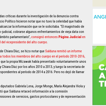
das críticas durante la investigación de la denuncia contra
io Político hicieron notar que no tuvo la celeridad que había
alcanzar la información que se le solicitaba. “El magistrado de
ico-judicial, cobrarse algunos enfrentamientos de vieja data con
 ámbito parlamentario”,
consignó entonces
Página Judicial
en
 del vicepresidente del alto cuerpo
.
 de Chiara Díaz, se hizo notar que
Salduna remitió un informe
 a todos los miembros del alto cuerpo en el período 2010-2016,
to que la propia Mizawak había presentado voluntariamente unos
y Chiara Díaz por los años 2010 a 2013; y luego la secretaria de
spondientes al período de 2014 a 2016. Pero no dejó de llamar
 diputados Gabriela Lena, Jorge Monge, María Alejandra Viola y
itó que Salduna retaceó información a la comisión
misiones de servicios, gastos protocolares y de representación