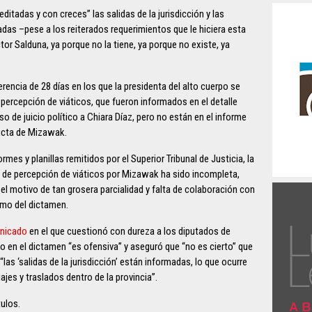
ditadas y con creces” las salidas de la jurisdicción y las
as –pese a los reiterados requerimientos que le hiciera esta
or Salduna, ya porque no la tiene, ya porque no existe, ya
encia de 28 días en los que la presidenta del alto cuerpo se
percepción de viáticos, que fueron informados en el detalle
o de juicio político a Chiara Díaz, pero no están en el informe
ucta de Mizawak.
rmes y planillas remitidos por el Superior Tribunal de Justicia, la
o de percepción de viáticos por Mizawak ha sido incompleta,
o el motivo de tan grosera parcialidad y falta de colaboración con
ramo del dictamen.
unicado
en el que cuestionó con dureza a los diputados de
o en el dictamen “es ofensiva” y aseguró que “no es cierto” que
las ‘salidas de la jurisdicción’ están informadas, lo que ocurre
ajes y traslados dentro de la provincia”.
ulos.