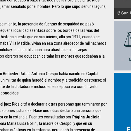
tajamar señalado por el hombre. Pero lo que supo ser una laguna,
edimiento, la presencia de fuerzas de seguridad no pasó
pequeña localidad asentada sobre los bordes de las vías del
 historia cuenta que en sus inicios, allá por 1912, cuando se
maba Villa Matilde, vivían en esa zona alrededor de mil hacheros
dubay, que se utilizaban para abastecer a las viejas
los obreros se ocupaban de talar los montes que rodeaban a la
en Betbeder. Rafael Antonio Crespo había nacido en Capital
 un militar de quien heredó el nombre y la tradición castrense; si
zante de la dictadura e incluso en esa época era común verlo
e conocidos.
 el juez Ríos citó a declarar a otras personas que terminaron por
ctuaciones judiciales. Hace unos días declaró una persona que
or en la estancia. Fuentes consultadas por
Página Judicial
ara María Luisa Bollini, la madre de Crespo, y que en su
lizaban prácticas en la estancia; pero negó la presencia de