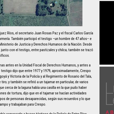
juez Ríos, el secretario Juan Rosas Paz y el fiscal Carlos García
mería. También participó el testigo –un hombre de 47 años– e
 Ministerio de Justicia y Derechos Humanos de la Nación. Desde
junto con el testigo, entre pastizales y chilca; también se trazó
íficos.
nas antes en la Unidad Fiscal de Derechos Humanos, y antes a
el testigo dijo que entre 1977 y 1979, aproximadamente, Crespo
á y Victoria de la Policía y al Regimiento de Rosario del Tala,
tiro; y también se refirió a un tajamar en particular, de varios
ue cerca de la laguna había una casilla en la que pudo haber
nes de tortura, dijo que en el tajamar se hacían actividades
uerpos de personas desaparecidas, según sus recuerdos y lo que
 campo y trabajaban para Crespo.
abía convocado a buzos tácticos de la Policía de Entre Ríos