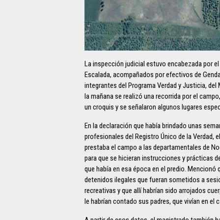
La inspección judicial estuvo encabezada por el 
Escalada, acompañados por efectivos de Gendar
integrantes del Programa Verdad y Justicia, del
la mañana se realizó una recorrida por el campo, 
un croquis y se señalaron algunos lugares espec
En la declaración que había brindado unas sema
profesionales del Registro Único de la Verdad, 
prestaba el campo a las departamentales de Nogoy
para que se hicieran instrucciones y prácticas de 
que había en esa época en el predio. Mencionó q
detenidos ilegales que fueran sometidos a sesio
recreativas y que allí habrían sido arrojados c
le habrían contado sus padres, que vivían en el
A partir de esos datos, el magistrado también h