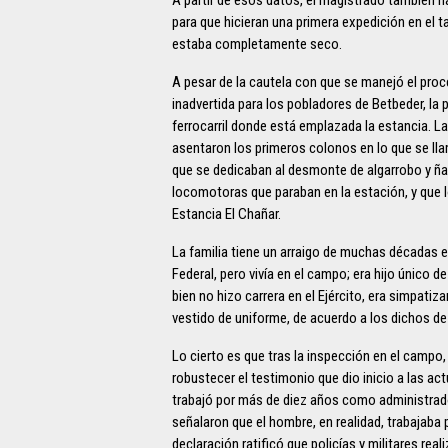
para que hicieran una primera expedición en el 
estaba completamente seco.
A pesar de la cautela con que se manejó el proc
inadvertida para los pobladores de Betbeder, la 
ferrocarril donde está emplazada la estancia. La
asentaron los primeros colonos en lo que se lla
que se dedicaban al desmonte de algarrobo y ñan
locomotoras que paraban en la estación, y que 
Estancia El Chañar.
La familia tiene un arraigo de muchas décadas 
Federal, pero vivía en el campo; era hijo único de
bien no hizo carrera en el Ejército, era simpati
vestido de uniforme, de acuerdo a los dichos d
Lo cierto es que tras la inspección en el campo,
robustecer el testimonio que dio inicio a las a
trabajó por más de diez años como administrad
señalaron que el hombre, en realidad, trabajaba p
declaración ratificó que policías y militares rea