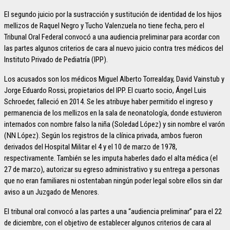
El segundo juicio por la sustracción y sustitución de identidad de los hijos
mellizos de Raquel Negro y Tucho Valenzuela no tiene fecha, pero el
Tribunal Oral Federal convocó a una audiencia preliminar para acordar con
las partes algunos criterios de cara al nuevo juicio contra tres médicos del
Instituto Privado de Pediatría (IPP).
Los acusados son los médicos Miguel Alberto Torrealday, David Vainstub y
Jorge Eduardo Rossi, propietarios del IPP. El cuarto socio, Ángel Luis
Schroeder, falleció en 2014. Se les atribuye haber permitido el ingreso y
permanencia de los mellizos en la sala de neonatología, donde estuvieron
internados con nombre falso la niña (Soledad López) y sin nombre el varón
(NN López). Según los registros de la clínica privada, ambos fueron
derivados del Hospital Militar el 4 y el 10 de marzo de 1978,
respectivamente. También se les imputa haberles dado el alta médica (el
27 de marzo), autorizar su egreso administrativo y su entrega a personas
que no eran familiares ni ostentaban ningún poder legal sobre ellos sin dar
aviso a un Juzgado de Menores.
El tribunal oral convocó a las partes a una “audiencia preliminar” para el 22
de diciembre, con el objetivo de establecer algunos criterios de cara al