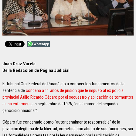
Juan Cruz Varela
De la Redacción de Página Judicial
El Tribunal Oral Federal de Paraná dio a conocer los fundamentos de la
sentencia de
condena a 11 años de prisión que le impuso al ex policía
provincial Atilio Ricardo Céparo por el secuestro y aplicación de tormentos
a una enfermera
, en septiembre de 1976, “en el marco del segundo
genocidio nacional”.
Céparo fue condenado como “autor penalmente responsable” de la
privación ilegítima de la libertad, cometida con abuso de sus funciones, sin
las formalidades previstas por la ley y agravado por la utilización de