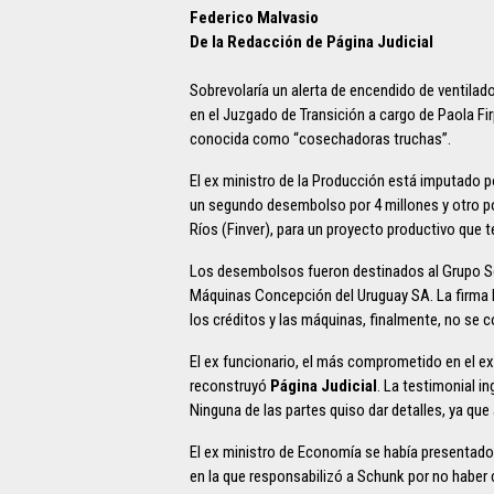
Federico Malvasio
De la Redacción de Página Judicial
Sobrevolaría un alerta de encendido de ventilad
en el Juzgado de Transición a cargo de Paola F
conocida como “cosechadoras truchas”.
El ex ministro de la Producción está imputado p
un segundo desembolso por 4 millones y otro por
Ríos (Finver), para un proyecto productivo que 
Los desembolsos fueron destinados al Grupo Se
Máquinas Concepción del Uruguay SA. La firma 
los créditos y las máquinas, finalmente, no se 
El ex funcionario, el más comprometido en el exp
reconstruyó
Página Judicial
. La testimonial i
Ninguna de las partes quiso dar detalles, ya que
El ex ministro de Economía se había presentado
en la que responsabilizó a Schunk por no haber 