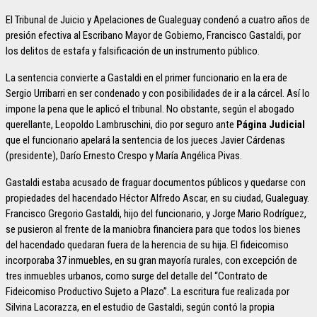
El Tribunal de Juicio y Apelaciones de Gualeguay condenó a cuatro años de
presión efectiva al Escribano Mayor de Gobierno, Francisco Gastaldi, por
los delitos de estafa y falsificación de un instrumento público.
La sentencia convierte a Gastaldi en el primer funcionario en la era de
Sergio Urribarri en ser condenado y con posibilidades de ir a la cárcel. Así lo
impone la pena que le aplicó el tribunal. No obstante, según el abogado
querellante, Leopoldo Lambruschini, dio por seguro ante
Página Judicial
que el funcionario apelará la sentencia de los jueces Javier Cárdenas
(presidente), Darío Ernesto Crespo y María Angélica Pivas.
Gastaldi estaba acusado de fraguar documentos públicos y quedarse con
propiedades del hacendado Héctor Alfredo Ascar, en su ciudad, Gualeguay.
Francisco Gregorio Gastaldi, hijo del funcionario, y Jorge Mario Rodríguez,
se pusieron al frente de la maniobra financiera para que todos los bienes
del hacendado quedaran fuera de la herencia de su hija. El fideicomiso
incorporaba 37 inmuebles, en su gran mayoría rurales, con excepción de
tres inmuebles urbanos, como surge del detalle del “Contrato de
Fideicomiso Productivo Sujeto a Plazo”. La escritura fue realizada por
Silvina Lacorazza, en el estudio de Gastaldi, según contó la propia