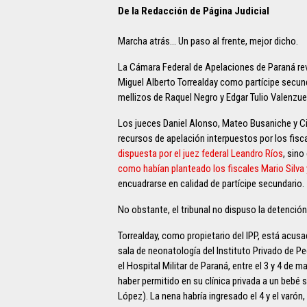
De la Redacción de Página Judicial
Marcha atrás… Un paso al frente, mejor dicho.
La Cámara Federal de Apelaciones de Paraná rev
Miguel Alberto Torrealday como partícipe secund
mellizos de Raquel Negro y Edgar Tulio Valenzue
Los jueces Daniel Alonso, Mateo Busaniche y Ci
recursos de apelación interpuestos por los fisca
dispuesta por el juez federal Leandro Ríos
, sino
como habían planteado los fiscales Mario Silva 
encuadrarse en calidad de partícipe secundario.
No obstante, el tribunal no dispuso la detención
Torrealday, como propietario del IPP, está acusa
sala de neonatología del Instituto Privado de Ped
el Hospital Militar de Paraná, entre el 3 y 4 de 
haber permitido en su clínica privada a un beb
López). La nena habría ingresado el 4 y el varón