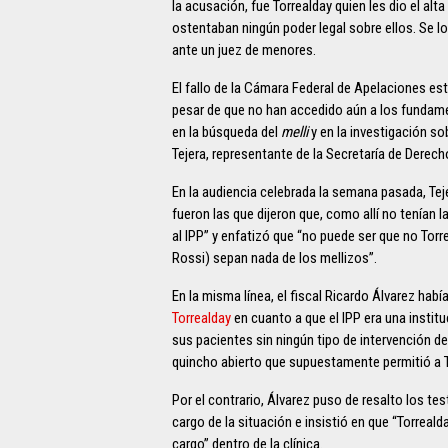
la acusación, fue Torrealday quien les dio el alt
ostentaban ningún poder legal sobre ellos. Se 
ante un juez de menores.
El fallo de la Cámara Federal de Apelaciones est
pesar de que no han accedido aún a los funda
en la búsqueda del
melli
y en la investigación so
Tejera, representante de la Secretaría de Dere
En la audiencia celebrada la semana pasada, Tej
fueron las que dijeron que, como allí no tenían 
al IPP” y enfatizó que “no puede ser que no Tor
Rossi) sepan nada de los mellizos”.
En la misma línea, el fiscal Ricardo Álvarez habí
Torrealday
en cuanto a que el IPP era una instit
sus pacientes sin ningún tipo de intervención de
quincho abierto que supuestamente permitió a T
Por el contrario, Álvarez puso de resalto los t
cargo de la situación e insistió en que “Torreal
cargo” dentro de la clínica.