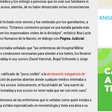
a médica y los entregó a personas que no eran sus familiares ni
lo acusa, además, de no haber denunciado estas circunstancias
á fechado este viernes y fue celebrado por los querellantes, a
mentos. “Estamos contentos porque es una batalla ganada más
bre los responsables civiles de la dictadura”, enfatizó Ana Lucía
chos Humanos de la Nación, en diálogo con
Página Judicial
.
era había señalado que “las enfermeras del Hospital Militar
las condiciones necesarias para atender a los bebés, los llevaron
realday ni sus socios (David Vainstub, Ángel Schroeder y Jorge
a calificado de “poco creíble” a la
declaración indagatoria de
ución de puertas abiertas donde cualquier médico internaba a
 los socios. Irónicamente, el fiscal habló de “una suerte de
orrealday y sus socios no tener nada que ver con este caso”.
estimonios de las enfermeras que lo señalan como quien estaba a
day estaba especializado en neonatología y tenía esa área a su