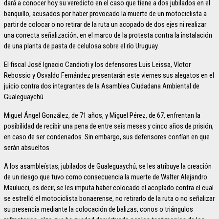
dará a conocer hoy su veredicto en el caso que tiene a dos jubilados en el
banquillo, acusados por haber provocado la muerte de un motociclista a
partir de colocar o no retirar de la ruta un acopado de dos ejes ni realizar
una correcta señalización, en el marco de la protesta contra la instalación
de una planta de pasta de celulosa sobre el río Uruguay.
El fiscal José Ignacio Candioti y los defensores Luis Leissa, Víctor
Rebossio y Osvaldo Fernández presentarán este viernes sus alegatos en el
juicio contra dos integrantes de la Asamblea Ciudadana Ambiental de
Gualeguaychú.
Miguel Ángel González, de 71 años, y Miguel Pérez, de 67, enfrentan la
posibilidad de recibir una pena de entre seis meses y cinco años de prisión,
en caso de ser condenados. Sin embargo, sus defensores confían en que
serán absueltos.
A los asambleístas, jubilados de Gualeguaychú, se les atribuye la creación
de un riesgo que tuvo como consecuencia la muerte de Walter Alejandro
Maulucci, es decir, se les imputa haber colocado el acoplado contra el cual
se estrelló el motociclista bonaerense, no retirarlo de la ruta o no señalizar
su presencia mediante la colocación de balizas, conos o triángulos