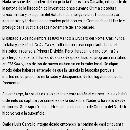
Nada se sabe del paradero del ex policía Carlos Luis Carvallo, integrante de
la patota de la Dirección de Investigaciones durante última dictadura
cívico-militar y ex agente del Batallón de Inteligencia 601, acusado por
secuestros y torturas de detenidos políticos en la Comisaría de El Brete y
prófugo de la Justicia desde noviembre del año pasado.
El sábado 15 de noviembre estuvo viendo a Crucero del Norte. Casi nunca
faltaba y ese día el
Colectivero
podía dar un paso importante hacia el
histórico ascenso a Primera División. Pero Huracán le ganó por 1 a 0 y
postergó su sueño. El lunes, dos días después, hizo su programa matutino
en
FM Show
, uno de los de mayor audiencia en la radio local. De algún
modo debe haberse enterado de que la justicia lo buscaba porque el
martes no se presentó en la radio y desapareció de los lugares que solía
frecuentar.
Sin embargo, la noticia estalló públicamente recién el viernes: un juez había
ordenado su captura por crímenes de la dictadura. Nadie lo ha visto desde
entonces. Se evaporó, dicen. Ni siquiera el ascenso de Crucero del Norte lo
hizo volver a la superficie.
Carlos Luis Carvallo integra desde entonces la nómina de casi cincuenta