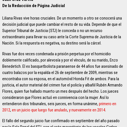
De la Redacción de Página Judicial
Liliana Rivas vive horas cruciales. De un momento a otro se conocerá una
decisión judicial que puede cambiar el resto de su vida. Depende de que el
Superior Tribunal de Justicia (STJ) le conceda o no un recurso
extraordinario para llevar su caso ante la Corte Suprema de Justicia de la
Nación. Si la respuesta es negativa, su destino será la cárcel.
Rivas fue dos veces condenada a prisión perpetua por el homicidio
doblemente calificado, por alevosía y por el vínculo, de su marido, Enzo
Benedetich. El ex basquetbolista paranaense de 44 años fue asesinado de
cuatro balazos por la espalda el 26 de septiembre de 2009, mientras se
encontraba con su esposa, en el automóvil Honda Fit de ambos. Para la
justicia, el autor material del crimen fue el policía y albañil Rubén Armando
Flores, quien fue hallado muerto un mes después del hecho. Los jueces
consideraron que Flores actuó en connivencia con la mujer. Así lo
entendieron dos tribunales, seis jueces, en forma unánime,
primero en
2012
,
en un juicio que luego fue anulado
,
y nuevamente en 2014
.
El fallo del segundo juicio fue confirmado en septiembre del año pasado