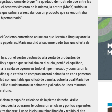
magistrado consideró que “ha quedado demostrado que entre las
 el desenvolvimiento de la misma, la actora (María) sufrió un
 que sufriera al resbalar con un producto que se encontraba
l hipermercado”.
l Gobierno entrerriano anunciara que llevaría a Uruguay ante la
las papeleras, María marchó al supermercado tras una oferta de
ija, por el sector destinado a la venta de productos de
lo y espeso que se hallaba en el suelo, perdió el equilibrio,
n a la caída se oyeron en todo el hipermercado y concitaron la
édica que estaba de compras intentó calmarla en esos primeros
ad con una tabla que ofició de camilla, sobre la cual María fue
 allí le suministraron un calmante y al cabo de unos minutos
anatorio.
né distal y espolón calcáneo de la pierna derecha. Así lo
 después la operaron, le colocaron un clavo y por los siguientes
 trasladarse. Luego inició una rehabilitación y recibió el alta