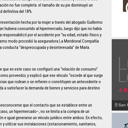
eración no fue completa: el tamaño de su pie disminuyó un
d definitiva del 18%.
 presentación hecha por la mujer a través del abogado Guillermo
er hubiera concurrido al hipermercado, luego dijo que no había
a responsabilizó por el accidente por “su edad, estado físico y
 mismo modo procedió la aseguradora La Meridional Compañía
una conducta “despreocupada y desinteresada” de María.
de que en este caso se configuró una “relación de consumo”
como proveedor, y explicó que ese vínculo “excede al que surge
ncias que rodean o se refieren o constituyen un antecedente o
a a satisfacer la demanda de bienes y servicios para destino
 desconocerse que el contacto que se establece entre un
aso, un hipermercado–, no se limita a la compra de un
n e igual generarse un vínculo jurídico entre ambos. En efecto,
 y utilizar sus instalaciones (estacionamiento, sanitarios,