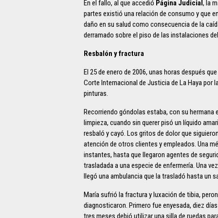
En el fallo, al que accedió
Página Judicial
, la 
partes existió una relación de consumo y que en
daño en su salud como consecuencia de la caída
derramado sobre el piso de las instalaciones de
Resbalón y fractura
El 25 de enero de 2006, unas horas después que e
Corte Internacional de Justicia de La Haya por 
pinturas.
Recorriendo góndolas estaba, con su hermana e h
limpieza, cuando sin querer pisó un líquido amaril
resbaló y cayó. Los gritos de dolor que siguiero
atención de otros clientes y empleados. Una m
instantes, hasta que llegaron agentes de segurid
trasladada a una especie de enfermería. Una vez
llegó una ambulancia que la trasladó hasta un s
María sufrió la fractura y luxación de tibia, pero
diagnosticaron. Primero fue enyesada, diez días
tres meses debió utilizar una silla de ruedas para