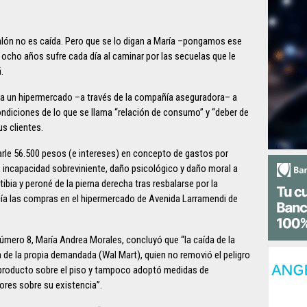
balón no es caída. Pero que se lo digan a María –pongamos ese
ocho años sufre cada día al caminar por las secuelas que le
.
ó a un hipermercado –a través de la compañía aseguradora– a
 condiciones de lo que se llama “relación de consumo” y “deber de
s clientes.
rle 56.500 pesos (e intereses) en concepto de gastos por
, incapacidad sobreviniente, daño psicológico y daño moral a
ibia y peroné de la pierna derecha tras resbalarse por la
acía las compras en el hipermercado de Avenida Larramendi de
úmero 8, María Andrea Morales, concluyó que “la caída de la
a de la propia demandada (Wal Mart), quien no removió el peligro
l producto sobre el piso y tampoco adoptó medidas de
ores sobre su existencia”.