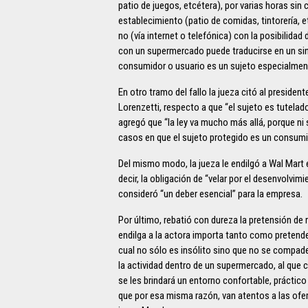
patio de juegos, etcétera), por varias horas si
establecimiento (patio de comidas, tintorería, 
no (vía internet o telefónica) con la posibilidad 
con un supermercado puede traducirse en un sin
consumidor o usuario es un sujeto especialmente
En otro tramo del fallo la jueza citó al presiden
Lorenzetti, respecto a que “el sujeto es tutelad
agregó que “la ley va mucho más allá, porque ni s
casos en que el sujeto protegido es un consumi
Del mismo modo, la jueza le endilgó a Wal Mart 
decir, la obligación de “velar por el desenvolvimi
consideró “un deber esencial” para la empresa.
Por último, rebatió con dureza la pretensión de r
endilga a la actora importa tanto como pretender
cual no sólo es insólito sino que no se compa
la actividad dentro de un supermercado, al que 
se les brindará un entorno confortable, práctico
que por esa misma razón, van atentos a las ofer