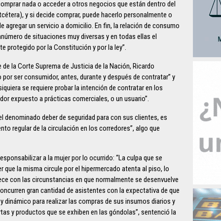
n comprar nada o acceder a otros negocios que están dentro del
etcétera), y si decide comprar, puede hacerlo personalmente o
de agregar un servicio a domicilio. En fin, la relación de consumo
número de situaciones muy diversas y en todas ellas el
 protegido por la Constitución y por la ley”.
te de la Corte Suprema de Justicia de la Nación, Ricardo
o por ser consumidor, antes, durante y después de contratar” y
iquiera se requiere probar la intención de contratar en los
dor expuesto a prácticas comerciales, o un usuario”.
el denominado deber de seguridad para con sus clientes, es
ento regular de la circulación en los corredores”, algo que
esponsabilizar a la mujer por lo ocurrido: “La culpa que se
 que la misma circule por el hipermercado atenta al piso, lo
dece con las circunstancias en que normalmente se desenvuelve
concurren gran cantidad de asistentes con la expectativa de que
 y dinámico para realizar las compras de sus insumos diarios y
tas y productos que se exhiben en las góndolas”, sentenció la