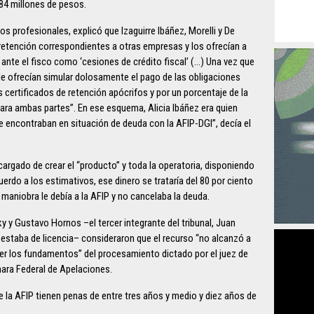
84 millones de pesos.
os profesionales, explicó que Izaguirre Ibáñez, Morelli y De
retención correspondientes a otras empresas y los ofrecían a
nte el fisco como ‘cesiones de crédito fiscal’ (…) Una vez que
 le ofrecían simular dolosamente el pago de las obligaciones
certificados de retención apócrifos y por un porcentaje de la
ra ambas partes”. En ese esquema, Alicia Ibáñez era quien
e encontraban en situación de deuda con la AFIP-DGI”, decía el
cargado de crear el “producto” y toda la operatoria, disponiendo
uerdo a los estimativos, ese dinero se trataría del 80 por ciento
maniobra le debía a la AFIP y no cancelaba la deuda.
ky y Gustavo Hornos –el tercer integrante del tribunal, Juan
estaba de licencia– consideraron que el recurso “no alcanzó a
r los fundamentos” del procesamiento dictado por el juez de
mara Federal de Apelaciones.
e la AFIP tienen penas de entre tres años y medio y diez años de