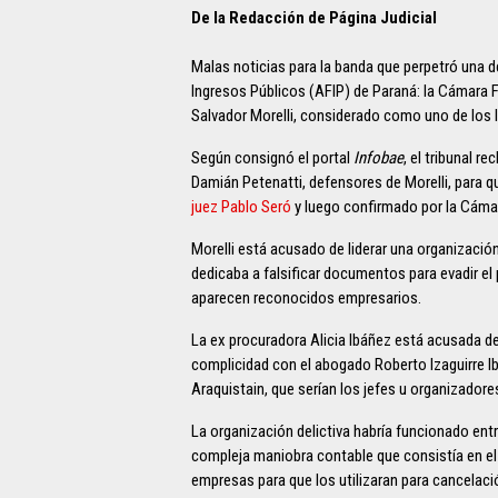
De la Redacción de Página Judicial
Malas noticias para la banda que perpetró una d
Ingresos Públicos (AFIP) de Paraná: la Cámara 
Salvador Morelli, considerado como uno de los lí
Según consignó el portal
Infobae
, el tribunal 
Damián Petenatti, defensores de Morelli, para qu
juez Pablo Seró
y luego confirmado por la Cáma
Morelli está acusado de liderar una organizació
dedicaba a falsificar documentos para evadir el
aparecen reconocidos empresarios.
La ex procuradora Alicia Ibáñez está acusada de s
complicidad con el abogado Roberto Izaguirre Ib
Araquistain, que serían los jefes u organizadores
La organización delictiva habría funcionado en
compleja maniobra contable que consistía en el 
empresas para que los utilizaran para cancelaci